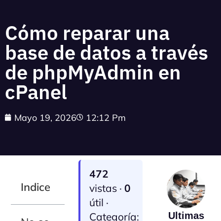
Cómo reparar una
base de datos a través
de phpMyAdmin en
cPanel
Mayo 19, 2026
12:12 Pm
472
Indice
vistas ·
0
útil ·
Categoría:
Ultimas