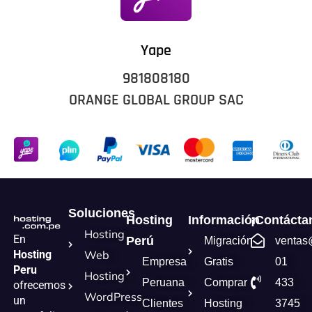
Yape
981808180
ORANGE GLOBAL GROUP SAC
Soluciones
Hosting
Información
¡Contácta
Hosting
En
Perú
Migración
ventas
Hosting
Web
Empresa
Gratis
01
Peru
Hosting
Peruana
Comprar
433
ofrecemos
WordPress
un
Clientes
Hosting
3745