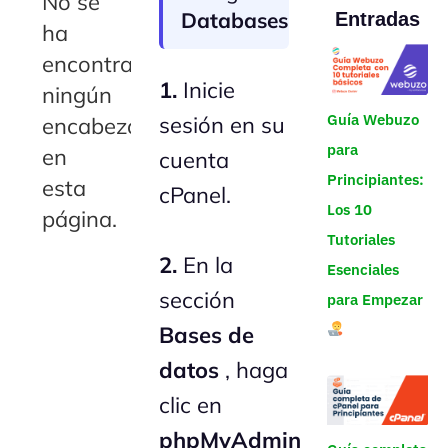
No se
Databases
Entradas
ha
encontrado
1.
Inicie
ningún
Guía Webuzo
sesión en su
encabezado
para
en
cuenta
Principiantes:
esta
cPanel.
Los 10
página.
Tutoriales
2.
En la
Esenciales
sección
para Empezar
Bases de
datos
, haga
clic en
phpMyAdmin