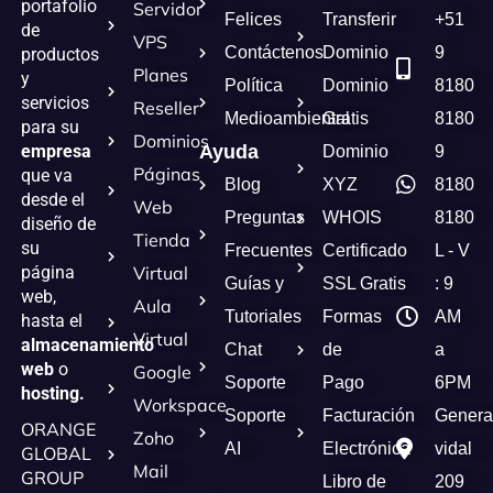
portafolio
Servidor
Felices
Transferir
+51
de
VPS
Contáctenos
Dominio
9
productos
Planes
y
Política
Dominio
8180
servicios
Reseller
Medioambiental
Gratis
8180
para su
Dominios
empresa
Ayuda
Dominio
9
Páginas
que va
Blog
XYZ
8180
desde el
Web
Preguntas
WHOIS
8180
diseño de
Tienda
su
Frecuentes
Certificado
L - V
página
Virtual
Guías y
SSL Gratis
: 9
web,
Aula
Tutoriales
Formas
AM
hasta el
Virtual
almacenamiento
Chat
de
a
web
o
Google
Soporte
Pago
6PM
hosting.
Workspace
Soporte
Facturación
Genera
ORANGE
Zoho
AI
Electrónica
vidal
GLOBAL
Mail
GROUP
Libro de
209