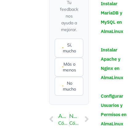
Tu
Instalar
feedback
MariaDB y
nos
MySQL en
ayuda a
mejorar.
AlmaLinux
Sí,
Instalar
mucho
Apache y
Más o
Nginx en
menos
AlmaLinux
No
mucho
Configurar
Usuarios y
Permisos en
ANTERIOR
NEXT
Cómo optimizar una base de datos a través de phpMyAdmin en cPanel
Cómo generar y descargar una copia de seguridad completa de su cuenta en DirectAdmin
AlmaLinux