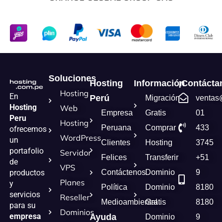
Soluciones
Hosting
Información
¡Contácta
Hosting
En
Perú
Migración
ventas
Hosting
Web
Empresa
Gratis
01
Peru
Hosting
Peruana
Comprar
433
ofrecemos
WordPress
un
Clientes
Hosting
3745
portafolio
Servidor
Felices
Transferir
+51
de
VPS
Contáctenos
Dominio
9
productos
Planes
y
Política
Dominio
8180
servicios
Reseller
Medioambiental
Gratis
8180
para su
Dominios
empresa
Ayuda
Dominio
9