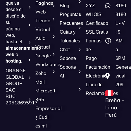
Páginas
que va
Blog
XYZ
8180
desde el
Web
Preguntas
WHOIS
8180
diseño de
Tienda
su
Frecuentes
Certificado
L - V
página
Virtual
Guías y
SSL Gratis
: 9
web,
Aula
Tutoriales
Formas
AM
hasta el
Virtual
almacenamiento
Chat
de
a
web
o
Google
Soporte
Pago
6PM
hosting.
Workspace
Soporte
Facturación
Genera
ORANGE
Zoho
AI
Electrónica
vidal
GLOBAL
Mail
GROUP
Libro de
209
SAC
Microsoft
Reclamaciones
RUC:
365
Breña –
20518695917
Lima,
Empresarial
Perú
¿ Cuál
es mi