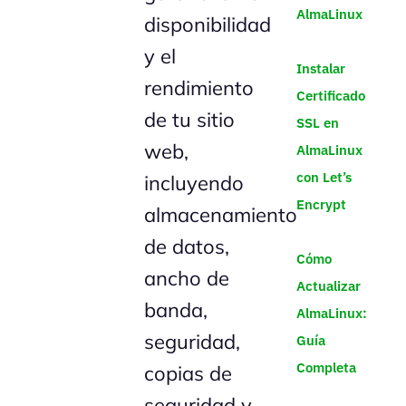
AlmaLinux
disponibilidad
y el
Instalar
rendimiento
Certificado
de tu sitio
SSL en
web,
AlmaLinux
con Let’s
incluyendo
Encrypt
almacenamiento
de datos,
Cómo
ancho de
Actualizar
banda,
AlmaLinux:
seguridad,
Guía
Completa
copias de
seguridad y