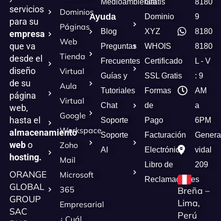
Medioambiental
Gratis
8180
servicios
Dominios
Ayuda
Dominio
9
para su
Páginas
Blog
XYZ
8180
empresa
Web
que va
Preguntas
WHOIS
8180
Tienda
desde el
Frecuentes
Certificado
L - V
diseño
Virtual
Guías y
SSL Gratis
: 9
de su
Aula
Tutoriales
Formas
AM
página
Virtual
Chat
de
a
web,
Google
hasta el
Soporte
Pago
6PM
Workspace
almacenamiento
Soporte
Facturación
Genera
web
o
Zoho
AI
Electrónica
vidal
hosting.
Mail
Libro de
209
ORANGE
Microsoft
Reclamaciones
GLOBAL
365
Breña –
GROUP
Lima,
Empresarial
SAC
Perú
¿ Cuál