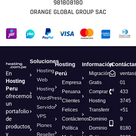
981808180
ORANGE GLOBAL GROUP SAC
Soluciones
Hosting
Información
¡Contácta
Hosting
En
Perú
Migración
ventas
Web
Hosting
Empresa
Gratis
01
Peru
Hosting
Peruana
Comprar
433
ofrecemos
WordPress
Clientes
Hosting
3745
un
Servidor
Felices
Transferir
+51
portafolio
VPS
de
Contáctenos
Dominio
9
Planes
productos
Política
Dominio
8180
y
Reseller