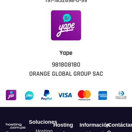
191-1832698-0-99
Yape
981808180
ORANGE GLOBAL GROUP SAC
Soluciones
Hosting
Información
¡Contácta
Hosting