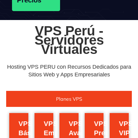
Precios
VPS Perú -
Servidores
Virtuales
Hosting VPS PERU con Recursos Dedicados para
Sitios Web y Apps Empresariales
Planes VPS
VPS
VPS
VPS
VPS
VPS
Básico
Empresarial
Avanzado
Premium
VIP