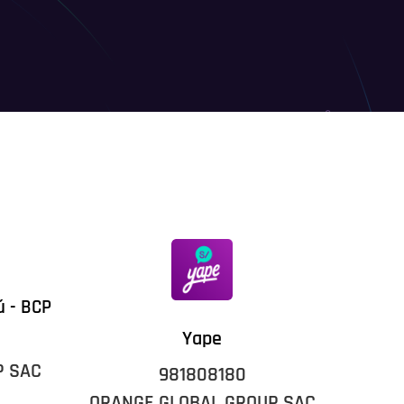
ú - BCP
Yape
P SAC
981808180
ORANGE GLOBAL GROUP SAC