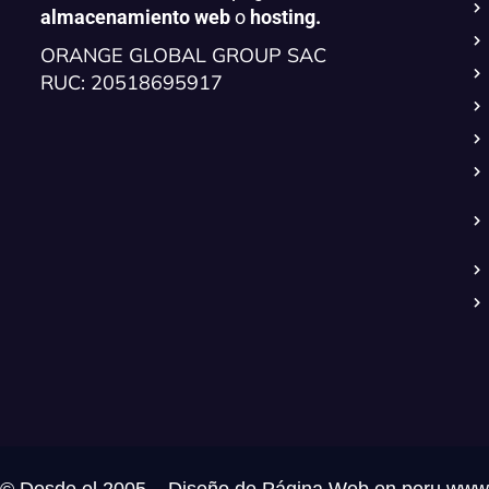
almacenamiento web
o
hosting.
ORANGE GLOBAL GROUP SAC
RUC: 20518695917
© Desde el 2005 – Diseño de Página Web en peru www