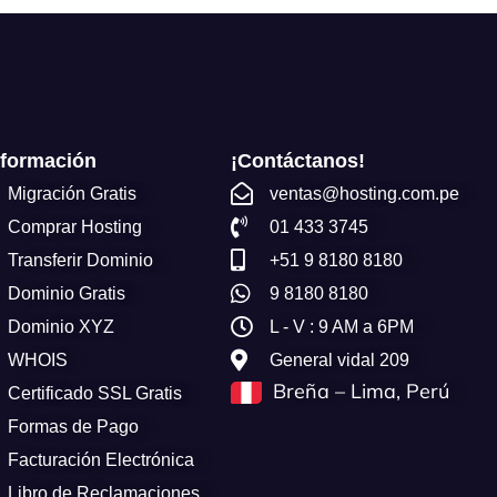
nformación
¡Contáctanos!
Migración Gratis
ventas@hosting.com.pe
Comprar Hosting
01 433 3745
Transferir Dominio
+51 9 8180 8180
Dominio Gratis
9 8180 8180
Dominio XYZ
L - V : 9 AM a 6PM
WHOIS
General vidal 209
Breña – Lima, Perú
Certificado SSL Gratis
Formas de Pago
Facturación Electrónica
Libro de Reclamaciones