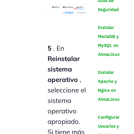
Guía de
Seguridad
Instalar
MariaDB y
MySQL en
5
. En
AlmaLinux
Reinstalar
sistema
Instalar
operativo
,
Apache y
seleccione el
Nginx en
AlmaLinux
sistema
operativo
Configurar
apropiado.
Usuarios y
Si tiene más