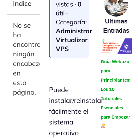
Indice
vistas ·
0
útil ·
Categoría:
Ultimas
No se
Administrar
Entradas
ha
Virtualizor
encontrado
VPS
ningún
Guía Webuzo
encabezado
para
en
Principiantes:
esta
Puede
Los 10
página.
Tutoriales
instalar/reinstalar
Esenciales
fácilmente el
para Empezar
sistema
operativo