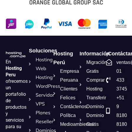
ORANGE GLOBAL GROUP SAC
Soluciones
Hosting
Información
¡Contácta
Hosting
En
Perú
Migración
ventas
Hosting
Web
Empresa
Gratis
01
Peru
Hosting
Peruana
Comprar
433
ofrecemos
WordPress
un
Clientes
Hosting
3745
portafolio
Servidor
Felices
Transferir
+51
de
VPS
Contáctenos
Dominio
9
productos
Planes
y
Política
Dominio
8180
servicios
Reseller
Medioambiental
Gratis
8180
para su
Dominios