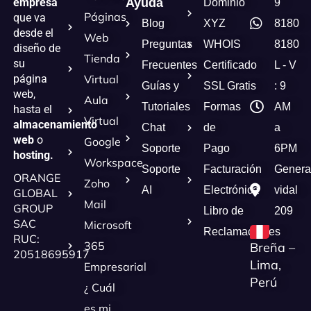
empresa
Ayuda
Dominio
9
Páginas
que va
Blog
XYZ
8180
desde el
Web
Preguntas
WHOIS
8180
diseño de
Tienda
su
Frecuentes
Certificado
L - V
página
Virtual
Guías y
SSL Gratis
: 9
web,
Aula
Tutoriales
Formas
AM
hasta el
Virtual
almacenamiento
Chat
de
a
web
o
Google
Soporte
Pago
6PM
hosting.
Workspace
Soporte
Facturación
Genera
ORANGE
Zoho
AI
Electrónica
vidal
GLOBAL
Mail
GROUP
Libro de
209
SAC
Microsoft
Reclamaciones
RUC:
365
Breña –
20518695917
Lima,
Empresarial
Perú
¿ Cuál
es mi