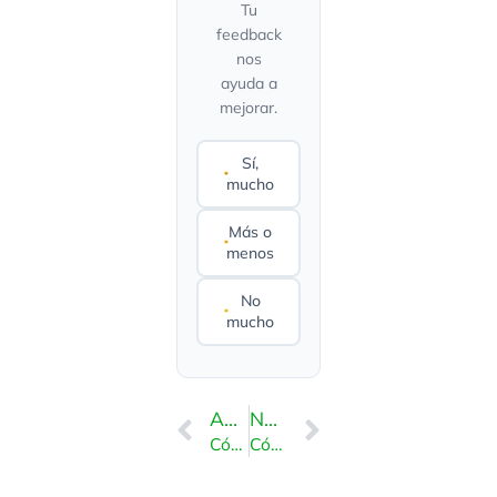
Tu
feedback
nos
ayuda a
mejorar.
Sí,
mucho
Más o
menos
No
mucho
ANTERIOR
NEXT
Cómo acceder a VPS a través de VNC en Virtualizor
Cómo instalar/reinstalar manualmente un sistema operativo usando Virtualizor para una instalación personalizada