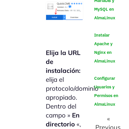
MariaDB y
MySQL en
AlmaLinux
Instalar
Apache y
Elija la URL
Nginx en
de
AlmaLinux
instalación:
Configurar
elija el
Usuarios y
protocolo/dominio
Permisos en
apropiado.
AlmaLinux
Dentro del
campo »
En
«
directorio
«,
Previous