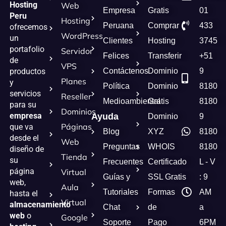
Hosting
Web
Empresa
Gratis
01
Peru
Hosting
Peruana
Comprar
433
ofrecemos
WordPress
un
Clientes
Hosting
3745
portafolio
Servidor
Felices
Transferir
+51
de
VPS
Contáctenos
Dominio
9
productos
Planes
y
Política
Dominio
8180
servicios
Reseller
Medioambiental
Gratis
8180
para su
Dominios
empresa
Ayuda
Dominio
9
Páginas
que va
Blog
XYZ
8180
desde el
Web
Preguntas
WHOIS
8180
diseño de
Tienda
su
Frecuentes
Certificado
L - V
página
Virtual
Guías y
SSL Gratis
: 9
web,
Aula
Tutoriales
Formas
AM
hasta el
Virtual
almacenamiento
Chat
de
a
web
o
Google
Soporte
Pago
6PM