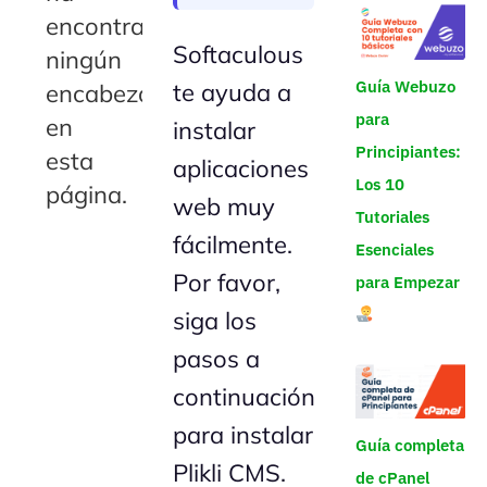
encontrado
Softaculous
ningún
Guía Webuzo
te ayuda a
encabezado
para
en
instalar
Principiantes:
esta
aplicaciones
Los 10
página.
web muy
Tutoriales
fácilmente.
Esenciales
Por favor,
para Empezar
siga los
pasos a
continuación
para instalar
Guía completa
Plikli CMS.
de cPanel