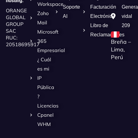
hosting.
Workspace
Soporte
Facturación
Genera
ORANGE
Zoho
AI
Electrónica
vidal
GLOBAL
Mail
GROUP
Libro de
209
SAC
Microsoft
Reclamaciones
RUC:
365
Breña –
20518695917
Lima,
Empresarial
Perú
¿ Cuál
es mi
IP
Pública
?
Licencias
Cpanel
WHM