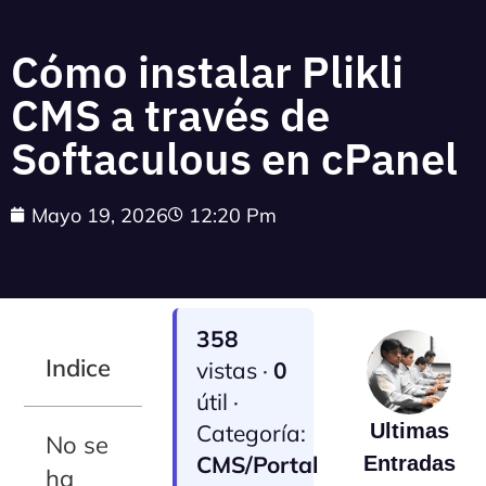
Cómo instalar Plikli
CMS a través de
Softaculous en cPanel
Mayo 19, 2026
12:20 Pm
358
Indice
vistas ·
0
útil ·
Categoría:
Ultimas
No se
CMS/Portal
Entradas
ha