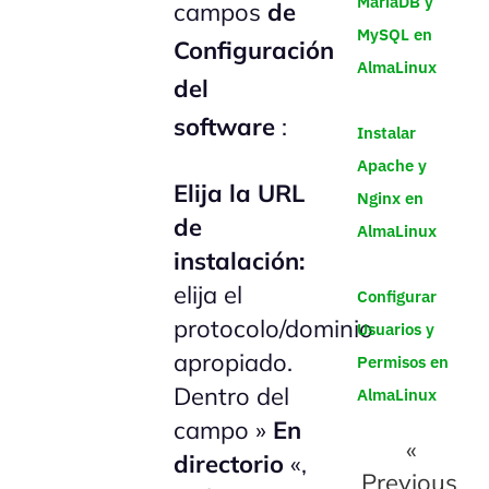
MariaDB y
campos
de
MySQL en
Configuración
AlmaLinux
del
software
:
Instalar
Apache y
Elija la URL
Nginx en
de
AlmaLinux
instalación:
elija el
Configurar
protocolo/dominio
Usuarios y
apropiado.
Permisos en
Dentro del
AlmaLinux
campo »
En
«
directorio
«,
Previous