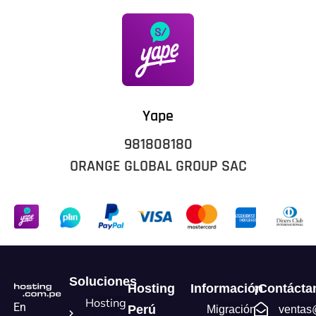
Yape
981808180
ORANGE GLOBAL GROUP SAC
Soluciones
Hosting
Información
¡Contácta
Hosting
En
Perú
Migración
ventas