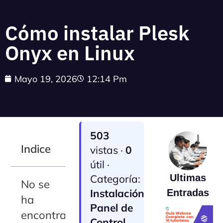
Cómo instalar Plesk
Onyx en Linux
Mayo 19, 2026
12:14 Pm
503
Indice
vistas ·
0
útil ·
Categoría:
Ultimas
No se
Instalación
Entradas
ha
Panel de
encontrado
Control