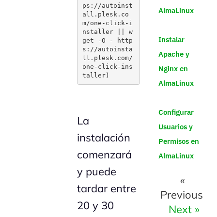
ps://autoinst
AlmaLinux
all.plesk.co
m/one-click-i
nstaller || w
Instalar
get -O - http
s://autoinsta
Apache y
ll.plesk.com/
one-click-ins
Nginx en
taller)
AlmaLinux
Configurar
La
Usuarios y
instalación
Permisos en
comenzará
AlmaLinux
y puede
«
tardar entre
Previous
20 y 30
Next »