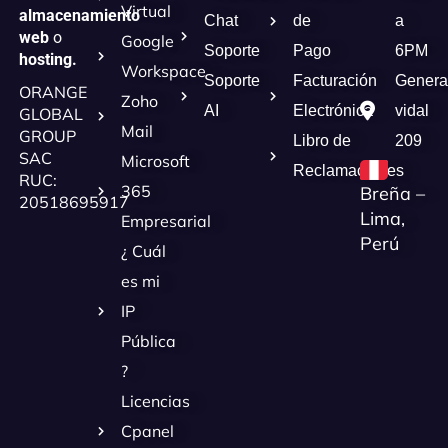
Virtual
almacenamiento
Chat
de
a
web
o
Google
Soporte
Pago
6PM
hosting.
Workspace
Soporte
Facturación
Genera
ORANGE
Zoho
AI
Electrónica
vidal
GLOBAL
Mail
GROUP
Libro de
209
SAC
Microsoft
Reclamaciones
RUC:
365
Breña –
20518695917
Lima,
Empresarial
Perú
¿ Cuál
es mi
IP
Pública
?
Licencias
Cpanel