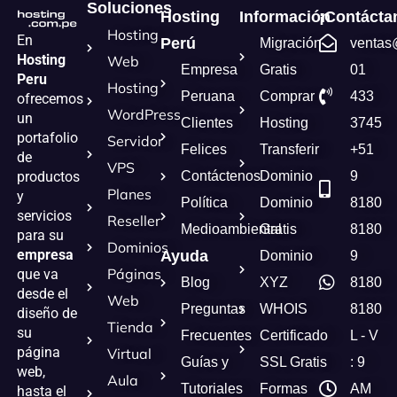
Soluciones
Hosting
Información
¡Contácta
Hosting
En
Perú
Migración
ventas
Hosting
Web
Empresa
Gratis
01
Peru
Hosting
Peruana
Comprar
433
ofrecemos
WordPress
un
Clientes
Hosting
3745
portafolio
Servidor
Felices
Transferir
+51
de
VPS
Contáctenos
Dominio
9
productos
Planes
y
Política
Dominio
8180
servicios
Reseller
Medioambiental
Gratis
8180
para su
Dominios
empresa
Ayuda
Dominio
9
Páginas
que va
Blog
XYZ
8180
desde el
Web
Preguntas
WHOIS
8180
diseño de
Tienda
su
Frecuentes
Certificado
L - V
página
Virtual
Guías y
SSL Gratis
: 9
web,
Aula
Tutoriales
Formas
AM
hasta el