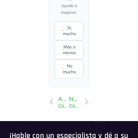
ayuda a
mejorar.
Sí,
mucho
Más o
menos
No
mucho
ANTERIOR
NEXT
Cómo instalar Joomla a través de Softaculous en cPanel
Cómo instalar Concrete CMS a través de Softaculous en cPanel
¡Hable con un especialista y dé a su