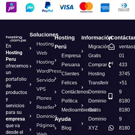
Soluciones
Hosting
Información
¡Contácta
Hosting
En
Perú
Migración
ventas
Hosting
Web
Empresa
Gratis
01
Peru
Hosting
Peruana
Comprar
433
ofrecemos
WordPress
un
Clientes
Hosting
3745
portafolio
Servidor
Felices
Transferir
+51
de
VPS
Contáctenos
Dominio
9
productos
Planes
y
Política
Dominio
8180
servicios
Reseller
Medioambiental
Gratis
8180
para su
Dominios
empresa
Ayuda
Dominio
9
Páginas
que va
Blog
XYZ
8180
desde el
Web