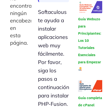
encontrado
Softaculous
ningún
Guía Webuzo
te ayuda a
encabezado
para
en
instalar
Principiantes:
esta
aplicaciones
Los 10
página.
web muy
Tutoriales
fácilmente.
Esenciales
Por favor,
para Empezar
siga los
pasos a
continuación
para instalar
Guía completa
PHP-Fusion.
de cPanel