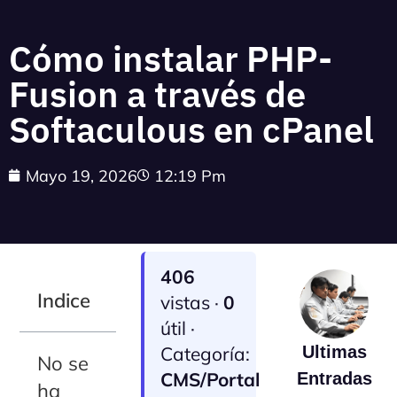
Cómo instalar PHP-
Fusion a través de
Softaculous en cPanel
Mayo 19, 2026
12:19 Pm
406
Indice
vistas ·
0
útil ·
Categoría:
Ultimas
No se
CMS/Portal
Entradas
ha