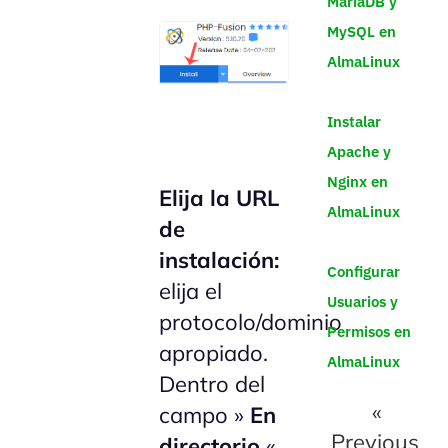
MariaDB y
MySQL en
AlmaLinux
Instalar
Apache y
Nginx en
Elija la URL
AlmaLinux
de
instalación:
Configurar
elija el
Usuarios y
protocolo/dominio
Permisos en
apropiado.
AlmaLinux
Dentro del
«
campo »
En
Previous
directorio
«,