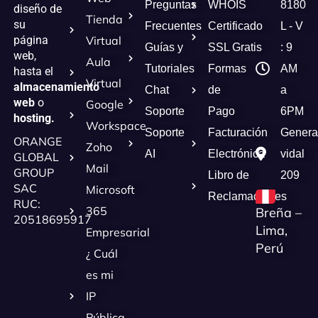
Preguntas
WHOIS
8180
diseño de
Tienda
su
Frecuentes
Certificado
L - V
página
Virtual
Guías y
SSL Gratis
: 9
web,
Aula
Tutoriales
Formas
AM
hasta el
Virtual
almacenamiento
Chat
de
a
web
o
Google
Soporte
Pago
6PM
hosting.
Workspace
Soporte
Facturación
Genera
ORANGE
Zoho
AI
Electrónica
vidal
GLOBAL
Mail
GROUP
Libro de
209
SAC
Microsoft
Reclamaciones
RUC:
365
Breña –
20518695917
Lima,
Empresarial
Perú
¿ Cuál
es mi
IP
Pública