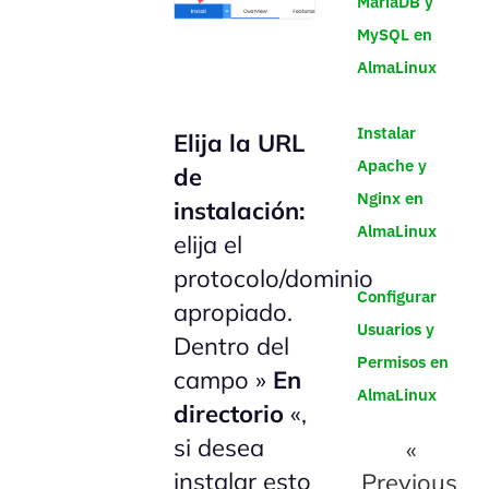
MariaDB y
MySQL en
AlmaLinux
Instalar
Elija la URL
Apache y
de
Nginx en
instalación:
AlmaLinux
elija el
protocolo/dominio
Configurar
apropiado.
Usuarios y
Dentro del
Permisos en
campo »
En
AlmaLinux
directorio
«,
si desea
«
instalar esto
Previous