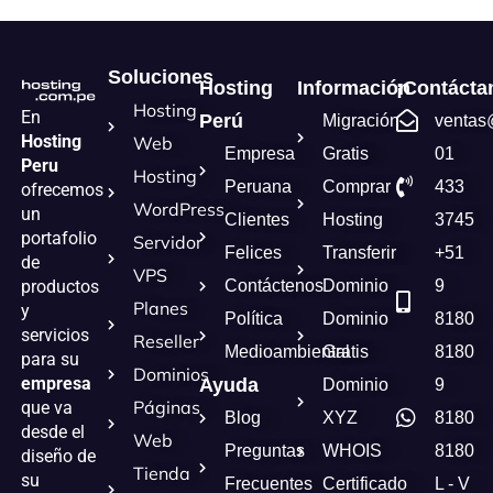
Soluciones
Hosting
Información
¡Contácta
Hosting
En
Perú
Migración
ventas
Hosting
Web
Empresa
Gratis
01
Peru
Hosting
Peruana
Comprar
433
ofrecemos
WordPress
un
Clientes
Hosting
3745
portafolio
Servidor
Felices
Transferir
+51
de
VPS
Contáctenos
Dominio
9
productos
Planes
y
Política
Dominio
8180
servicios
Reseller
Medioambiental
Gratis
8180
para su
Dominios
empresa
Ayuda
Dominio
9
Páginas
que va
Blog
XYZ
8180
desde el
Web
Preguntas
WHOIS
8180
diseño de
Tienda
su
Frecuentes
Certificado
L - V