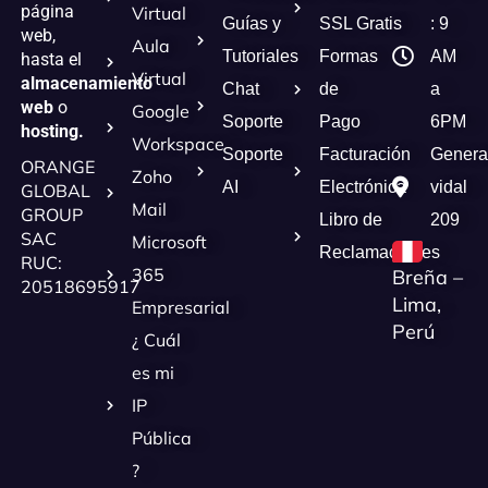
página
Virtual
Guías y
SSL Gratis
: 9
web,
Aula
Tutoriales
Formas
AM
hasta el
Virtual
almacenamiento
Chat
de
a
web
o
Google
Soporte
Pago
6PM
hosting.
Workspace
Soporte
Facturación
Genera
ORANGE
Zoho
AI
Electrónica
vidal
GLOBAL
Mail
GROUP
Libro de
209
SAC
Microsoft
Reclamaciones
RUC:
365
Breña –
20518695917
Lima,
Empresarial
Perú
¿ Cuál
es mi
IP
Pública
?