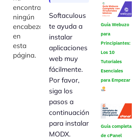
encontrado
Softaculous
ningún
Guía Webuzo
te ayuda a
encabezado
para
en
instalar
Principiantes:
esta
aplicaciones
Los 10
página.
web muy
Tutoriales
fácilmente.
Esenciales
Por favor,
para Empezar
siga los
pasos a
continuación
para instalar
Guía completa
MODX.
de cPanel