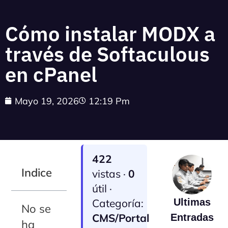
Cómo instalar MODX a
través de Softaculous
en cPanel
Mayo 19, 2026
12:19 Pm
422
Indice
vistas ·
0
útil ·
Categoría:
Ultimas
No se
CMS/Portal
Entradas
ha