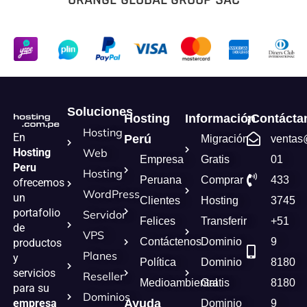
Soluciones
Hosting
Información
¡Contácta
Hosting
En
Perú
Migración
ventas
Hosting
Web
Empresa
Gratis
01
Peru
Hosting
Peruana
Comprar
433
ofrecemos
WordPress
un
Clientes
Hosting
3745
portafolio
Servidor
Felices
Transferir
+51
de
VPS
Contáctenos
Dominio
9
productos
Planes
y
Política
Dominio
8180
servicios
Reseller
Medioambiental
Gratis
8180
para su
Dominios
empresa
Ayuda
Dominio
9