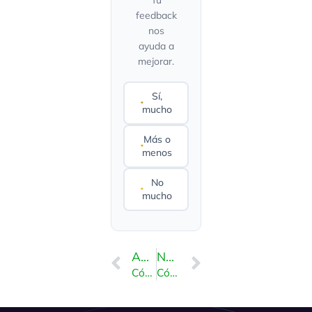
feedback
nos
ayuda a
mejorar.
Sí,
mucho
Más o
menos
No
mucho
ANTERIOR
NEXT
Cómo instalar CMS de forma sencilla a través de Softaculous en cPanel
Cómo instalar Xoops a través de Softaculous en cPanel