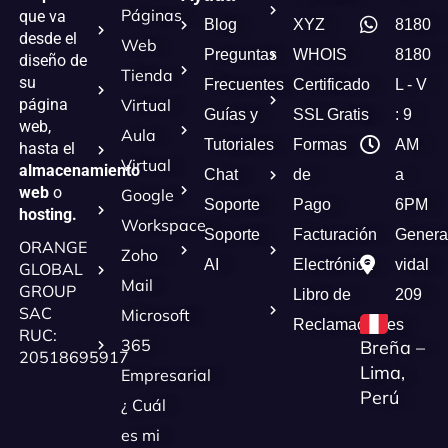
Páginas
que va
Blog
XYZ
8180
desde el
Web
Preguntas
WHOIS
8180
diseño de
Tienda
su
Frecuentes
Certificado
L - V
página
Virtual
Guías y
SSL Gratis
: 9
web,
Aula
Tutoriales
Formas
AM
hasta el
Virtual
almacenamiento
Chat
de
a
web
o
Google
Soporte
Pago
6PM
hosting.
Workspace
Soporte
Facturación
Genera
ORANGE
Zoho
AI
Electrónica
vidal
GLOBAL
Mail
GROUP
Libro de
209
SAC
Microsoft
Reclamaciones
RUC:
365
Breña –
20518695917
Lima,
Empresarial
Perú
¿ Cuál
es mi