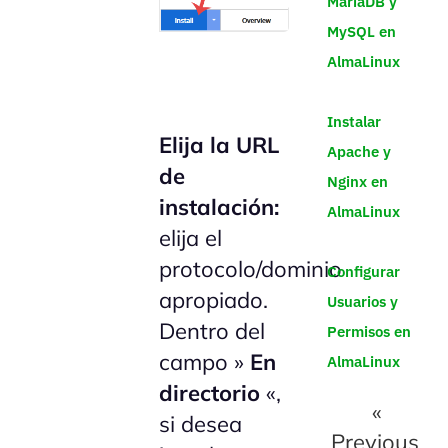
MariaDB y
MySQL en
AlmaLinux
Instalar
Elija la URL
Apache y
de
Nginx en
instalación:
AlmaLinux
elija el
protocolo/dominio
Configurar
apropiado.
Usuarios y
Dentro del
Permisos en
campo »
En
AlmaLinux
directorio
«,
«
si desea
Previous