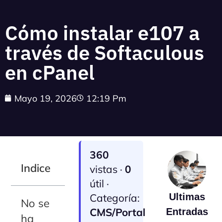
Cómo instalar e107 a
través de Softaculous
en cPanel
Mayo 19, 2026
12:19 Pm
360
Indice
vistas ·
0
útil ·
Categoría:
Ultimas
No se
CMS/Portal
Entradas
ha