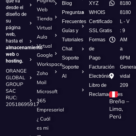
Páginas
que va
Blog
XYZ
8180
desde el
Web
Preguntas
WHOIS
8180
diseño de
Tienda
su
Frecuentes
Certificado
L - V
página
Virtual
Guías y
SSL Gratis
: 9
web,
Aula
Tutoriales
Formas
AM
hasta el
Virtual
almacenamiento
Chat
de
a
web
o
Google
Soporte
Pago
6PM
hosting.
Workspace
Soporte
Facturación
Genera
ORANGE
Zoho
AI
Electrónica
vidal
GLOBAL
Mail
GROUP
Libro de
209
SAC
Microsoft
Reclamaciones
RUC:
365
Breña –
20518695917
Lima,
Empresarial
Perú
¿ Cuál
es mi