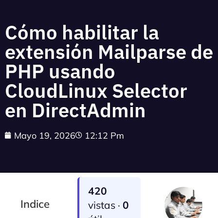
Cómo habilitar la
extensión Mailparse de
PHP usando
CloudLinux Selector
en DirectAdmin
Mayo 19, 2026
12:12 Pm
420
Indice
vistas ·
0