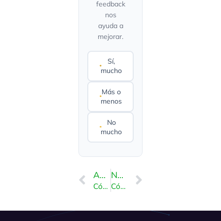
feedback
nos
ayuda a
mejorar.
Sí,
mucho
Más o
menos
No
mucho
ANTERIOR
NEXT
Cómo habilitar la extensión GD de PHP usando CloudLinux Selector en DirectAdmin
Cómo habilitar o deshabilitar extensiones PHP usando el selector de CloudLinux en DirectAdmin