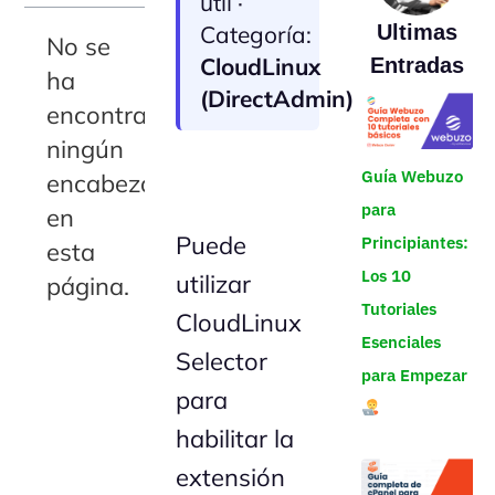
útil ·
Categoría:
Ultimas
No se
CloudLinux
Entradas
ha
(DirectAdmin)
encontrado
ningún
Guía Webuzo
encabezado
para
en
Puede
Principiantes:
esta
Los 10
utilizar
página.
Tutoriales
CloudLinux
Esenciales
Selector
para Empezar
para
habilitar la
extensión