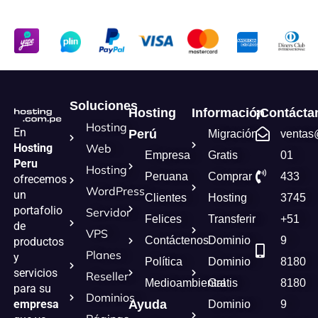
Soluciones
Hosting
Información
¡Contácta
Hosting
En
Perú
Migración
ventas
Hosting
Web
Empresa
Gratis
01
Peru
Hosting
Peruana
Comprar
433
ofrecemos
WordPress
un
Clientes
Hosting
3745
portafolio
Servidor
Felices
Transferir
+51
de
VPS
Contáctenos
Dominio
9
productos
Planes
y
Política
Dominio
8180
servicios
Reseller
Medioambiental
Gratis
8180
para su
Dominios
empresa
Ayuda
Dominio
9