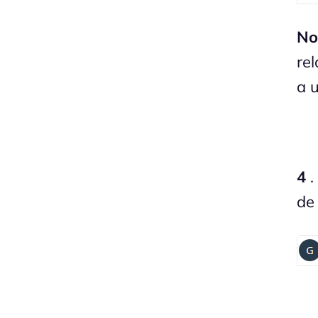
No
re
a 
4
.
de 