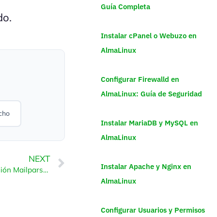
Guía Completa
do.
Instalar cPanel o Webuzo en
AlmaLinux
Configurar Firewalld en
AlmaLinux: Guía de Seguridad
cho
Instalar MariaDB y MySQL en
AlmaLinux
NEXT
Instalar Apache y Nginx en
Cómo habilitar la extensión Mailparse de PHP usando CloudLinux Selector en Plesk
AlmaLinux
Configurar Usuarios y Permisos