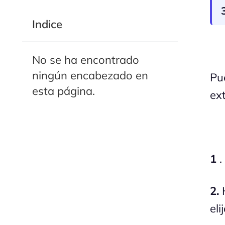
Indice
No se ha encontrado
ningún encabezado en
Pue
esta página.
ex
1
.
2.
H
eli