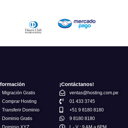
nformación
¡Contáctanos!
Migración Gratis
ventas@hosting.com.pe
Comprar Hosting
01 433 3745
Transferir Dominio
+51 9 8180 8180
Dominio Gratis
9 8180 8180
Dominio XYZ
L - V : 9 AM a 6PM