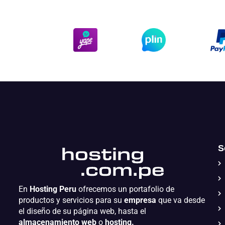
S
En
Hosting Peru
ofrecemos un portafolio de
productos y servicios para su
empresa
que va desde
el diseño de su página web, hasta el
almacenamiento web
o
hosting.