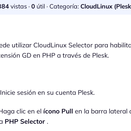
384
vistas ·
0
útil · Categoría:
CloudLinux (Plesk
de utilizar CloudLinux Selector para habilita
tensión GD en PHP a través de Plesk.
 Inicie sesión en su cuenta Plesk.
aga clic en el
ícono Pull
en la barra lateral
ja
PHP Selector
.