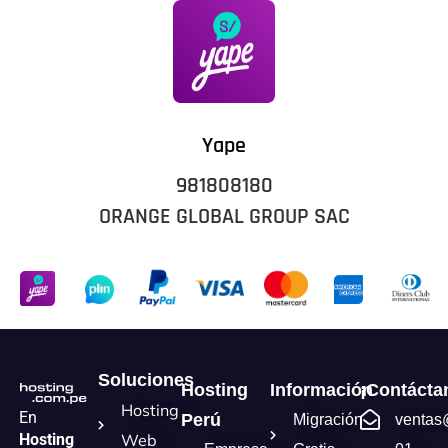
Yape
981808180
ORANGE GLOBAL GROUP SAC
Soluciones
Hosting
Información
¡Contácta
Hosting
En
Perú
Migración
ventas
Hosting
Web