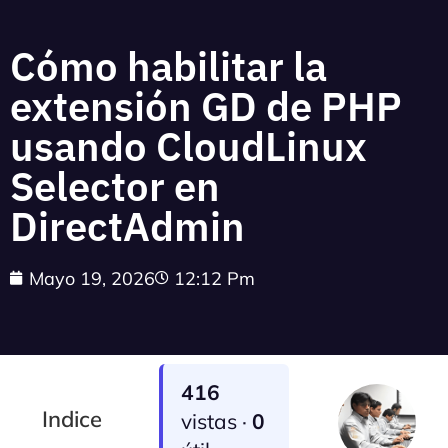
Cómo habilitar la
extensión GD de PHP
usando CloudLinux
Selector en
DirectAdmin
Mayo 19, 2026
12:12 Pm
416
Indice
vistas ·
0