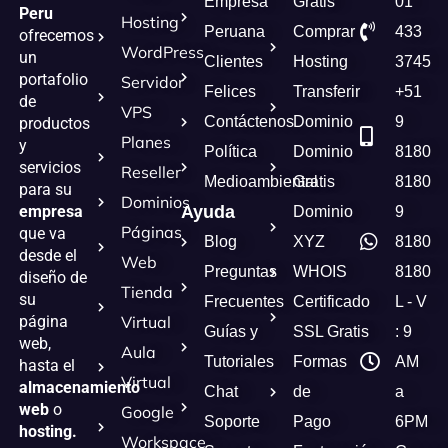
Empresa
Gratis
01
Peru
Hosting
Peruana
Comprar
433
ofrecemos
WordPress
un
Clientes
Hosting
3745
portafolio
Servidor
Felices
Transferir
+51
de
VPS
Contáctenos
Dominio
9
productos
Planes
y
Política
Dominio
8180
servicios
Reseller
Medioambiental
Gratis
8180
para su
Dominios
empresa
Ayuda
Dominio
9
Páginas
que va
Blog
XYZ
8180
desde el
Web
Preguntas
WHOIS
8180
diseño de
Tienda
su
Frecuentes
Certificado
L - V
página
Virtual
Guías y
SSL Gratis
: 9
web,
Aula
Tutoriales
Formas
AM
hasta el
Virtual
almacenamiento
Chat
de
a
web
o
Google
Soporte
Pago
6PM
hosting.
Workspace