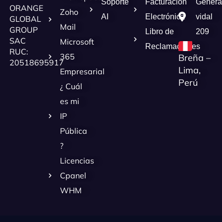
Soporte
Facturación
Genera
ORANGE
Zoho
AI
Electrónica
vidal
GLOBAL
Mail
GROUP
Libro de
209
SAC
Microsoft
Reclamaciones
RUC:
365
Breña –
20518695917
Lima,
Empresarial
Perú
¿ Cuál
es mi
IP
Pública
?
Licencias
Cpanel
WHM