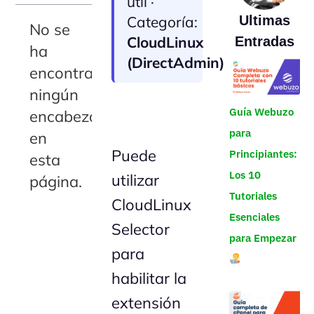
útil ·
Categoría:
Ultimas
No se
CloudLinux
Entradas
ha
(DirectAdmin)
encontrado
ningún
Guía Webuzo
encabezado
para
en
Puede
Principiantes:
esta
Los 10
utilizar
página.
Tutoriales
CloudLinux
Esenciales
Selector
para Empezar
para
habilitar la
extensión