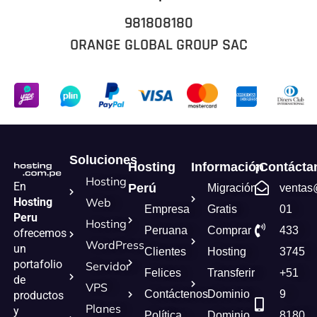
981808180
ORANGE GLOBAL GROUP SAC
Soluciones
Hosting
Información
¡Contácta
Hosting
En
Perú
Migración
ventas
Hosting
Web
Empresa
Gratis
01
Peru
Hosting
Peruana
Comprar
433
ofrecemos
WordPress
un
Clientes
Hosting
3745
portafolio
Servidor
Felices
Transferir
+51
de
VPS
Contáctenos
Dominio
9
productos
Planes
y
Política
Dominio
8180