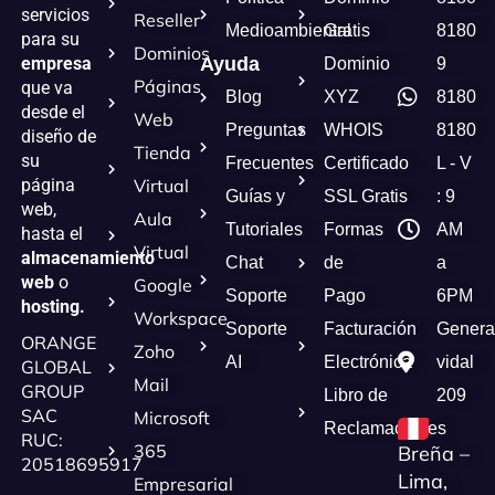
servicios
Reseller
Medioambiental
Gratis
8180
para su
Dominios
empresa
Ayuda
Dominio
9
Páginas
que va
Blog
XYZ
8180
desde el
Web
Preguntas
WHOIS
8180
diseño de
Tienda
su
Frecuentes
Certificado
L - V
página
Virtual
Guías y
SSL Gratis
: 9
web,
Aula
Tutoriales
Formas
AM
hasta el
Virtual
almacenamiento
Chat
de
a
web
o
Google
Soporte
Pago
6PM
hosting.
Workspace
Soporte
Facturación
Genera
ORANGE
Zoho
AI
Electrónica
vidal
GLOBAL
Mail
GROUP
Libro de
209
SAC
Microsoft
Reclamaciones
RUC:
365
Breña –
20518695917
Lima,
Empresarial