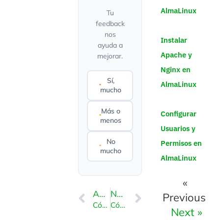
AlmaLinux
Tu
feedback
nos
Instalar
ayuda a
Apache y
mejorar.
Nginx en
Sí,
AlmaLinux
mucho
Más o
Configurar
menos
Usuarios y
No
Permisos en
mucho
AlmaLinux
«
ANTERIOR
NEXT
Previous
Cómo agregar un subdominio en Plesk
Cómo redirigir un subdominio a una URL externa en Plesk
Next »