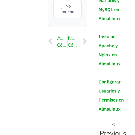
MariaDB y
No
MySQL en
mucho
AlmaLinux
Instalar
ANTERIOR
NEXT
Cómo habilitar Apache SpamAssassin en DirectAdmin
Cómo bloquear el correo electrónico usando filtros de spam en DirectAdmin
Apache y
Nginx en
AlmaLinux
Configurar
Usuarios y
Permisos en
AlmaLinux
«
Previous