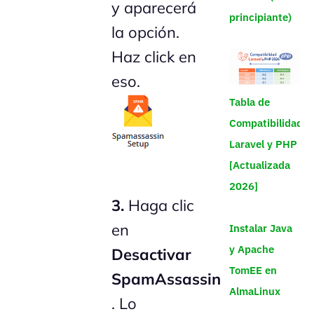
y aparecerá
principiante)
la opción.
Haz click en
eso.
Tabla de
Compatibilidad
Laravel y PHP
[Actualizada
2026]
3.
Haga clic
en
Instalar Java
y Apache
Desactivar
TomEE en
SpamAssassin
AlmaLinux
. Lo