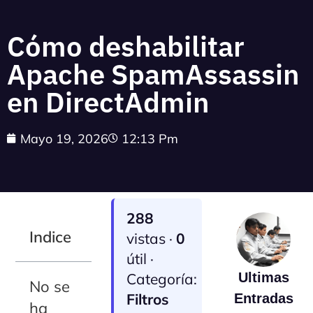
Cómo deshabilitar
Apache SpamAssassin
en DirectAdmin
Mayo 19, 2026
12:13 Pm
288
Indice
vistas ·
0
útil ·
Categoría:
Ultimas
No se
Filtros
Entradas
ha