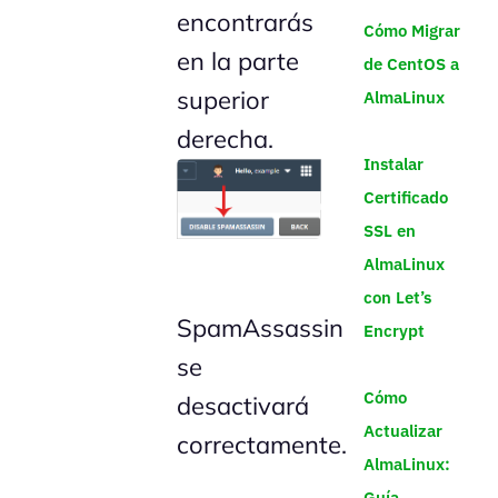
encontrarás
Cómo Migrar
en la parte
de CentOS a
superior
AlmaLinux
derecha.
Instalar
Certificado
SSL en
AlmaLinux
con Let’s
SpamAssassin
Encrypt
se
Cómo
desactivará
Actualizar
correctamente.
AlmaLinux:
Guía