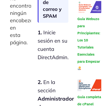
de
encontrado
correo y
ningún
SPAM
Guía Webuzo
encabezado
para
en
1.
Inicie
Principiantes:
esta
sesión en su
Los 10
página.
Tutoriales
cuenta
Esenciales
DirectAdmin.
para Empezar
2.
En la
sección
Guía completa
Administrador
de cPanel