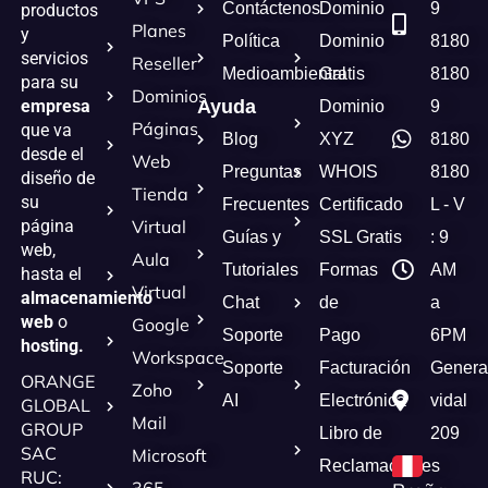
Contáctenos
Dominio
9
productos
Planes
y
Política
Dominio
8180
servicios
Reseller
Medioambiental
Gratis
8180
para su
Dominios
empresa
Ayuda
Dominio
9
Páginas
que va
Blog
XYZ
8180
desde el
Web
Preguntas
WHOIS
8180
diseño de
Tienda
su
Frecuentes
Certificado
L - V
página
Virtual
Guías y
SSL Gratis
: 9
web,
Aula
Tutoriales
Formas
AM
hasta el
Virtual
almacenamiento
Chat
de
a
web
o
Google
Soporte
Pago
6PM
hosting.
Workspace
Soporte
Facturación
Genera
ORANGE
Zoho
AI
Electrónica
vidal
GLOBAL
Mail
GROUP
Libro de
209
SAC
Microsoft
Reclamaciones
RUC: