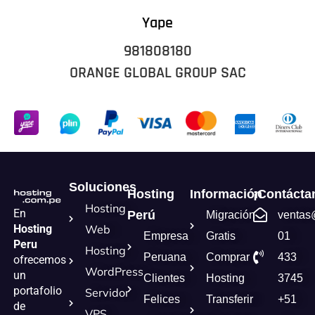
Yape
981808180
ORANGE GLOBAL GROUP SAC
Soluciones
Hosting
Información
¡Contácta
Hosting
En
Perú
Migración
ventas
Hosting
Web
Empresa
Gratis
01
Peru
Hosting
Peruana
Comprar
433
ofrecemos
WordPress
un
Clientes
Hosting
3745
portafolio
Servidor
Felices
Transferir
+51
de
VPS