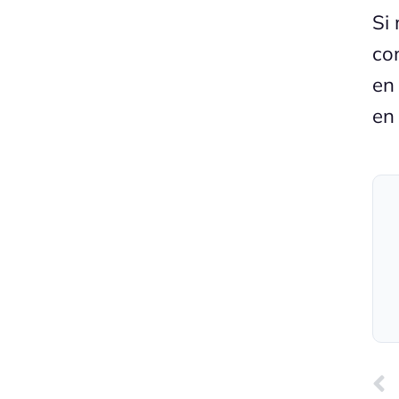
Si
co
en
en