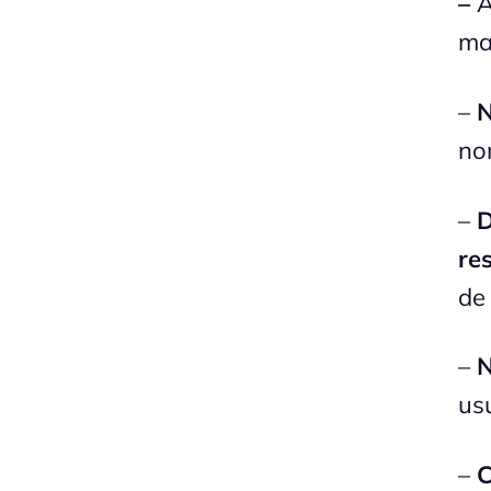
–
A
ma
–
N
no
–
D
re
de
–
N
us
–
C