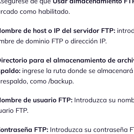
segúrese de que
Usar almacenamiento FT
rcado como habilitado.
ombre de host o IP del servidor FTP:
intro
mbre de dominio FTP o dirección IP.
irectorio para el almacenamiento de archi
spaldo:
ingrese la ruta donde se almacenará
 respaldo, como /backup.
ombre de usuario FTP:
Introduzca su nomb
uario FTP.
ontraseña FTP:
Introduzca su contraseña F