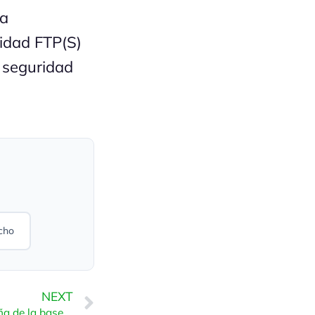
ha
idad FTP(S)
e seguridad
cho
NEXT
Cómo cifrar la contraseña de la base de datos en Plesk Backup