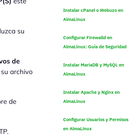
P(S)
esté
Instalar cPanel o Webuzo en
AlmaLinux
duzca su
Configurar Firewalld en
AlmaLinux: Guía de Seguridad
vos de
Instalar MariaDB y MySQL en
 su archivo
AlmaLinux
Instalar Apache y Nginx en
re de
AlmaLinux
Configurar Usuarios y Permisos
en AlmaLinux
TP.