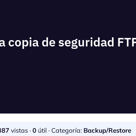
 copia de seguridad FT
387
vistas ·
0
útil · Categoría:
Backup/Restore