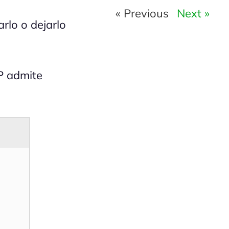
« Previous
Next »
rlo o dejarlo
P admite