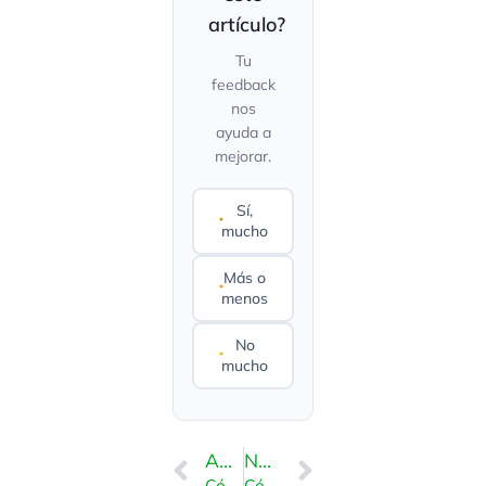
artículo?
Tu
feedback
nos
ayuda a
mejorar.
Sí,
mucho
Más o
menos
No
mucho
ANTERIOR
NEXT
Cómo cambiar el idioma de su cuenta cPanel
Cómo crear una nueva carpeta o archivos en el Administrador de archivos de cPanel