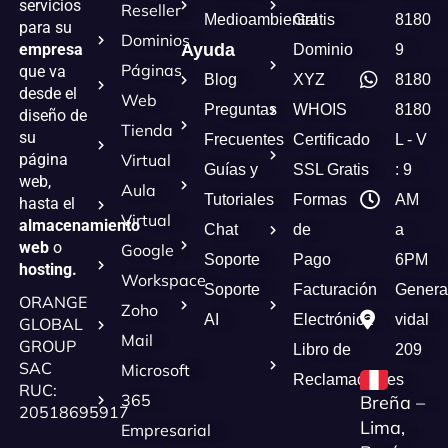
servicios
Reseller
Medioambiental
Gratis
8180
para su
Dominios
empresa
Ayuda
Dominio
9
Páginas
que va
Blog
XYZ
8180
desde el
Web
Preguntas
WHOIS
8180
diseño de
Tienda
su
Frecuentes
Certificado
L - V
página
Virtual
Guías y
SSL Gratis
: 9
web,
Aula
Tutoriales
Formas
AM
hasta el
Virtual
almacenamiento
Chat
de
a
web
o
Google
Soporte
Pago
6PM
hosting.
Workspace
Soporte
Facturación
Genera
ORANGE
Zoho
AI
Electrónica
vidal
GLOBAL
Mail
GROUP
Libro de
209
SAC
Microsoft
Reclamaciones
RUC:
365
Breña –
20518695917
Lima,
Empresarial