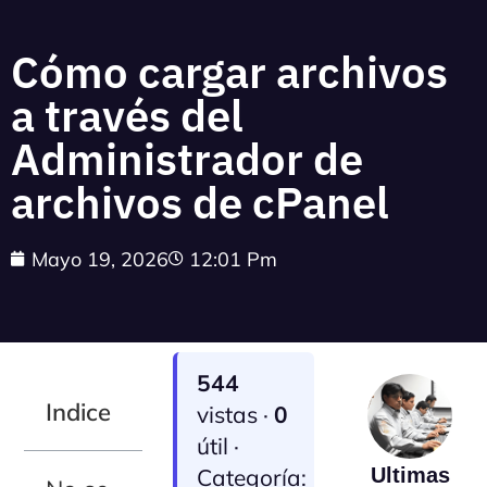
Cómo cargar archivos
a través del
Administrador de
archivos de cPanel
Mayo 19, 2026
12:01 Pm
544
Indice
vistas ·
0
útil ·
Categoría:
Ultimas