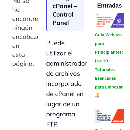
No se
cPanel –
Entradas
ha
Control
encontrado
Panel
ningún
Guía Webuzo
encabezado
Puede
para
en
utilizar el
Principiantes:
esta
Los 10
administrador
página.
Tutoriales
de archivos
Esenciales
incorporado
para Empezar
de cPanel en
lugar de un
programa
FTP.