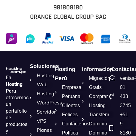
981808180
ORANGE GLOBAL GROUP SAC
Soluciones
Hosting
Información
¡Contácta
Hosting
En
Perú
Migración
ventas
Hosting
Web
Empresa
Gratis
01
Peru
Hosting
Peruana
Comprar
433
ofrecemos
WordPress
un
Clientes
Hosting
3745
portafolio
Servidor
Felices
Transferir
+51
de
VPS
Contáctenos
Dominio
9
productos
Planes
y
Política
Dominio
8180