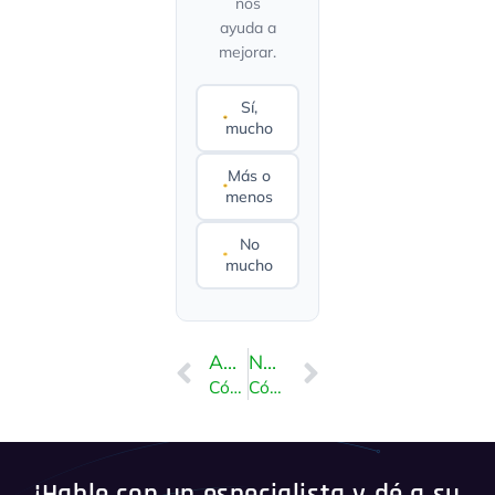
nos
ayuda a
mejorar.
Sí,
mucho
Más o
menos
No
mucho
ANTERIOR
NEXT
Cómo eliminar un archivo de copia de seguridad usando DirectAdmin
Cómo habilitar el cargador ionCube usando CloudLinux Selector en DirectAdmin