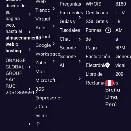
Web
Preguntas
WHOIS
8180
diseño de
Tienda
su
Frecuentes
Certificado
L - V
página
Virtual
Guías y
SSL Gratis
: 9
web,
Aula
Tutoriales
Formas
AM
hasta el
Virtual
almacenamiento
Chat
de
a
web
o
Google
Soporte
Pago
6PM
hosting.
Workspace
Soporte
Facturación
Genera
ORANGE
Zoho
AI
Electrónica
vidal
GLOBAL
Mail
GROUP
Libro de
209
SAC
Microsoft
Reclamaciones
RUC:
365
Breña –
20518695917
Lima,
Empresarial
Perú
¿ Cuál
es mi
IP