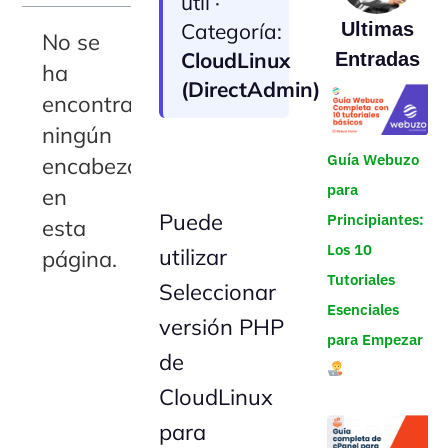
útil ·
Categoría:
Ultimas
No se
CloudLinux
Entradas
ha
(DirectAdmin)
encontrado
ningún
Guía Webuzo
encabezado
para
en
Puede
Principiantes:
esta
Los 10
utilizar
página.
Tutoriales
Seleccionar
Esenciales
versión PHP
para Empezar
de
CloudLinux
para