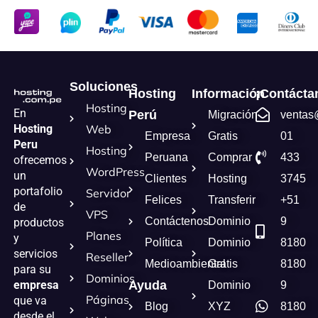
Soluciones
Hosting
Información
¡Contácta
Hosting
En
Perú
Migración
ventas
Hosting
Web
Empresa
Gratis
01
Peru
Hosting
Peruana
Comprar
433
ofrecemos
WordPress
un
Clientes
Hosting
3745
portafolio
Servidor
Felices
Transferir
+51
de
VPS
Contáctenos
Dominio
9
productos
Planes
y
Política
Dominio
8180
servicios
Reseller
Medioambiental
Gratis
8180
para su
Dominios
empresa
Ayuda
Dominio
9
Páginas
que va
Blog
XYZ
8180
desde el