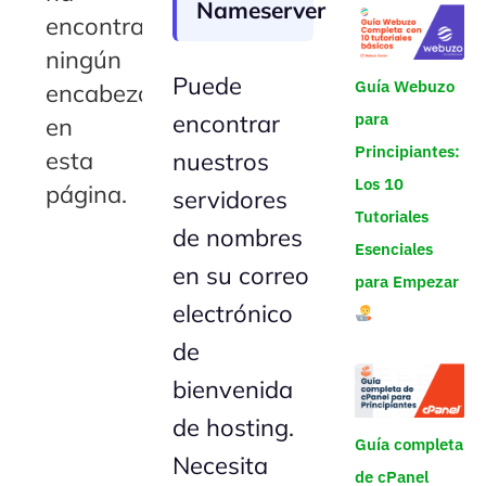
Nameserver
encontrado
ningún
Puede
Guía Webuzo
encabezado
encontrar
para
en
Principiantes:
esta
nuestros
Los 10
página.
servidores
Tutoriales
de nombres
Esenciales
en su correo
para Empezar
electrónico
de
bienvenida
de hosting.
Guía completa
Necesita
de cPanel