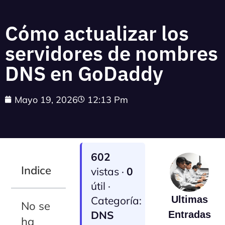
Cómo actualizar los
servidores de nombres
DNS en GoDaddy
Mayo 19, 2026
12:13 Pm
602
Indice
vistas ·
0
útil ·
Categoría:
Ultimas
No se
DNS
Entradas
ha