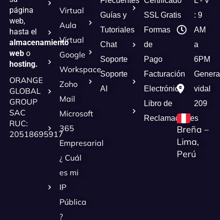
Frecuentes
Certificado
L - V
página
Virtual
Guías y
SSL Gratis
: 9
web,
Aula
Tutoriales
Formas
AM
hasta el
Virtual
almacenamiento
Chat
de
a
web
o
Google
Soporte
Pago
6PM
hosting.
Workspace
Soporte
Facturación
Genera
ORANGE
Zoho
AI
Electrónica
vidal
GLOBAL
Mail
GROUP
Libro de
209
SAC
Microsoft
Reclamaciones
RUC:
365
Breña –
20518695917
Lima,
Empresarial
Perú
¿ Cuál
es mi
IP
Pública
?