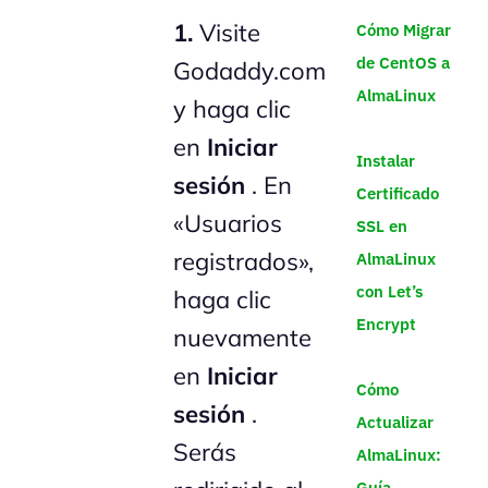
1.
Visite
Cómo Migrar
de CentOS a
Godaddy.com
AlmaLinux
y haga clic
en
Iniciar
Instalar
sesión
. En
Certificado
«Usuarios
SSL en
registrados»,
AlmaLinux
con Let’s
haga clic
Encrypt
nuevamente
en
Iniciar
Cómo
sesión
.
Actualizar
Serás
AlmaLinux:
Guía