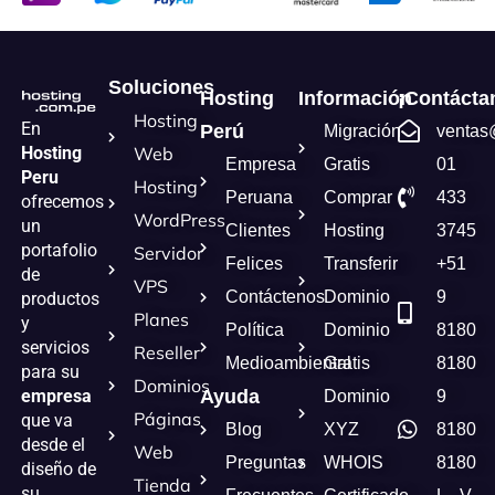
Soluciones
Hosting
Información
¡Contácta
Hosting
En
Perú
Migración
ventas
Hosting
Web
Empresa
Gratis
01
Peru
Hosting
Peruana
Comprar
433
ofrecemos
WordPress
un
Clientes
Hosting
3745
portafolio
Servidor
Felices
Transferir
+51
de
VPS
Contáctenos
Dominio
9
productos
Planes
y
Política
Dominio
8180
servicios
Reseller
Medioambiental
Gratis
8180
para su
Dominios
empresa
Ayuda
Dominio
9
Páginas
que va
Blog
XYZ
8180
desde el
Web
Preguntas
WHOIS
8180
diseño de
Tienda
su