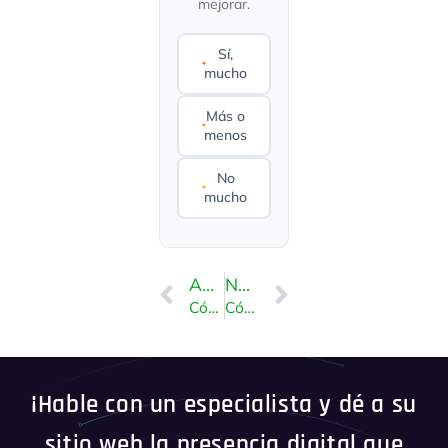
mejorar.
Sí,
mucho
Más o
menos
No
mucho
ANTERIOR
NEXT
Cómo actualizar los servidores de nombres DNS en NetEarthOne o registradores basados ​​en LogicBoxes
Cómo actualizar los servidores de nombres DNS en 123-Reg
¡Hable con un especialista y dé a su
sitio web la presencia digital que