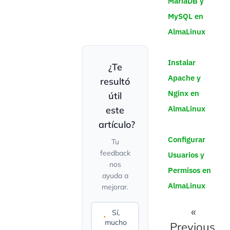
MariaDB y
MySQL en
AlmaLinux
Instalar
¿Te
Apache y
resultó
Nginx en
útil
AlmaLinux
este
artículo?
Configurar
Tu
feedback
Usuarios y
nos
Permisos en
ayuda a
AlmaLinux
mejorar.
«
Sí,
mucho
Previous