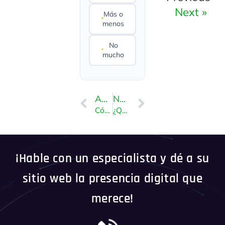
Next »
Más o
menos
No
mucho
ANTERIOR
NEXT
Cómo cambiar el idioma en SiteWorx
¿Qué es Softaculous? – SiteWorx
¡Hable con un especialista y dé a su
sitio web la presencia digital que
merece!