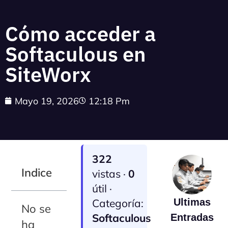
Cómo acceder a
Softaculous en
SiteWorx
Mayo 19, 2026
12:18 Pm
322
Indice
vistas ·
0
útil ·
Categoría:
Ultimas
No se
Softaculous
Entradas
ha