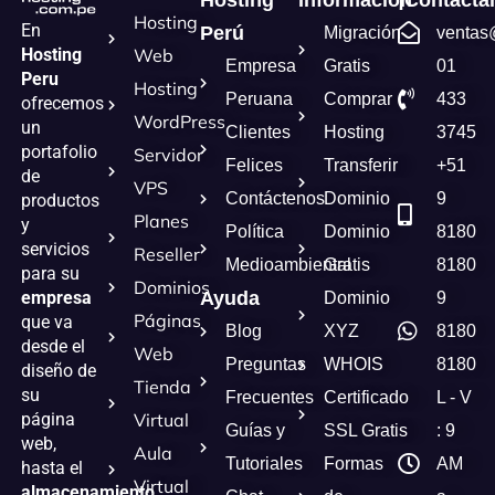
Hosting
Información
¡Contácta
Hosting
En
Perú
Migración
ventas
Hosting
Web
Empresa
Gratis
01
Peru
Hosting
Peruana
Comprar
433
ofrecemos
WordPress
un
Clientes
Hosting
3745
portafolio
Servidor
Felices
Transferir
+51
de
VPS
Contáctenos
Dominio
9
productos
Planes
y
Política
Dominio
8180
servicios
Reseller
Medioambiental
Gratis
8180
para su
Dominios
empresa
Ayuda
Dominio
9
Páginas
que va
Blog
XYZ
8180
desde el
Web
Preguntas
WHOIS
8180
diseño de
Tienda
su
Frecuentes
Certificado
L - V
página
Virtual
Guías y
SSL Gratis
: 9
web,
Aula
Tutoriales
Formas
AM
hasta el
Virtual
almacenamiento