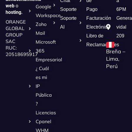
Chat
de
a
web
o
Google
Soporte
Pago
6PM
hosting.
Workspace
Soporte
Facturación
Genera
ORANGE
Zoho
AI
Electrónica
vidal
GLOBAL
Mail
GROUP
Libro de
209
SAC
Microsoft
Reclamaciones
RUC:
365
Breña –
20518695917
Lima,
Empresarial
Perú
¿ Cuál
es mi
IP
Pública
?
Licencias
Cpanel
WHM