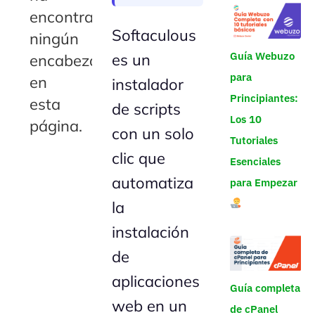
encontrado
Softaculous
ningún
Guía Webuzo
es un
encabezado
para
en
instalador
Principiantes:
esta
de scripts
Los 10
página.
con un solo
Tutoriales
clic que
Esenciales
automatiza
para Empezar
la
instalación
de
aplicaciones
Guía completa
web en un
de cPanel