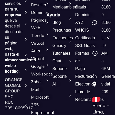
servicios
Reseller
Medioambiental
Gratis
8180
para su
Dominios
empresa
Ayuda
Dominio
9
Páginas
que va
Blog
XYZ
8180
desde el
Web
Preguntas
WHOIS
8180
diseño de
Tienda
su
Frecuentes
Certificado
L - V
página
Virtual
Guías y
SSL Gratis
: 9
web,
Aula
Tutoriales
Formas
AM
hasta el
Virtual
almacenamiento
Chat
de
a
web
o
Google
Soporte
Pago
6PM
hosting.
Workspace
Soporte
Facturación
Genera
ORANGE
Zoho
AI
Electrónica
vidal
GLOBAL
Mail
GROUP
Libro de
209
SAC
Microsoft
Reclamaciones
RUC:
365
Breña –
20518695917
Lima,
Empresarial