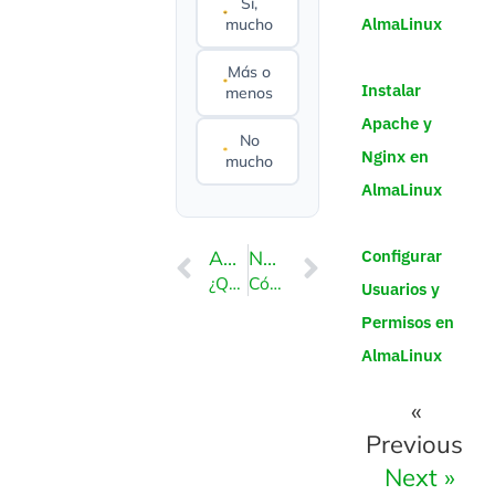
Sí,
AlmaLinux
mucho
Más o
Instalar
menos
Apache y
No
Nginx en
mucho
AlmaLinux
Configurar
ANTERIOR
NEXT
¿Qué es Softaculous?
Cómo instalar WordPress a través de Softaculous en cPanel
Usuarios y
Permisos en
AlmaLinux
«
Previous
Next »