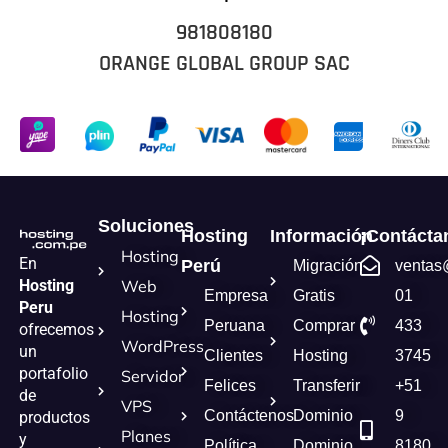
981808180
ORANGE GLOBAL GROUP SAC
Soluciones
Hosting
Información
¡Contácta
Hosting
En
Perú
Migración
ventas
Hosting
Web
Empresa
Gratis
01
Peru
Hosting
Peruana
Comprar
433
ofrecemos
WordPress
un
Clientes
Hosting
3745
portafolio
Servidor
Felices
Transferir
+51
de
VPS
Contáctenos
Dominio
9
productos
Planes
y
Política
Dominio
8180