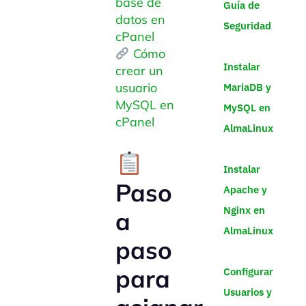
base de
Guía de
datos en
Seguridad
cPanel
Cómo
Instalar
crear un
usuario
MariaDB y
MySQL en
MySQL en
cPanel
AlmaLinux
Instalar
Paso
Apache y
Nginx en
a
AlmaLinux
paso
para
Configurar
Usuarios y