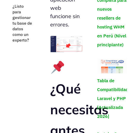
completa para
¿Listo
web
nuevos
para
funcione sin
gestionar
resellers de
tu base de
errores.
hosting WHM
datos
como un
en Perú (Nivel
experto?
principiante)
Tabla de
¿Qué
Compatibilidad
Laravel y PHP
necesitas
[Actualizada
2026]
antes