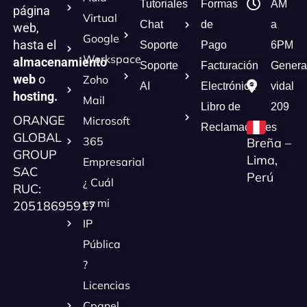
Tutoriales
Formas
AM
página
Virtual
Chat
de
a
web,
Google
hasta el
Soporte
Pago
6PM
Workspace
almacenamiento
Soporte
Facturación
Genera
web
o
Zoho
AI
Electrónica
vidal
hosting.
Mail
Libro de
209
ORANGE
Microsoft
Reclamaciones
GLOBAL
365
Breña –
GROUP
Lima,
Empresarial
SAC
Perú
¿ Cuál
RUC:
es mi
20518695917
IP
Pública
?
Licencias
Cpanel