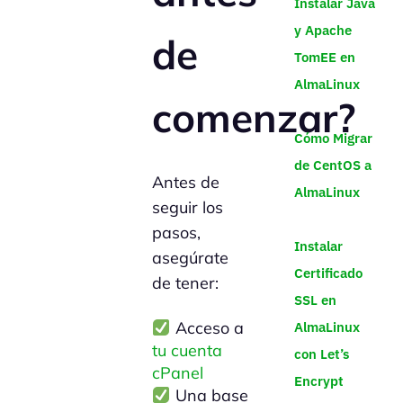
Instalar Java
y Apache
de
TomEE en
AlmaLinux
comenzar?
Cómo Migrar
de CentOS a
Antes de
AlmaLinux
seguir los
pasos,
Instalar
asegúrate
Certificado
de tener:
SSL en
Acceso a
AlmaLinux
tu cuenta
con Let’s
cPanel
Encrypt
Una base