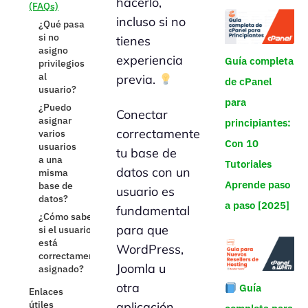
hacerlo,
(FAQs)
incluso si no
¿Qué pasa
si no
tienes
asigno
experiencia
Guía completa
privilegios
al
previa.
de cPanel
usuario?
para
¿Puedo
Conectar
asignar
principiantes:
correctamente
varios
Con 10
usuarios
tu base de
a una
Tutoriales
datos con un
misma
Aprende paso
base de
usuario es
datos?
a paso [2025]
fundamental
¿Cómo saber
para que
si el usuario
está
WordPress,
correctamente
Joomla u
asignado?
otra
Guía
Enlaces
útiles
aplicación