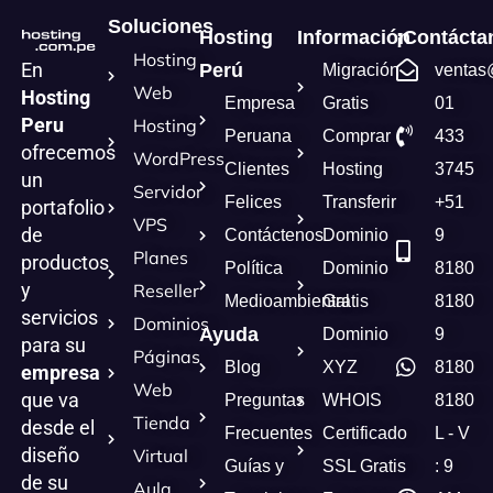
Soluciones
Hosting
Información
¡Contácta
Hosting
En
Perú
Migración
ventas
Web
Hosting
Empresa
Gratis
01
Peru
Hosting
Peruana
Comprar
433
ofrecemos
WordPress
Clientes
Hosting
3745
un
Servidor
Felices
Transferir
+51
portafolio
VPS
de
Contáctenos
Dominio
9
Planes
productos
Política
Dominio
8180
y
Reseller
Medioambiental
Gratis
8180
servicios
Dominios
Ayuda
Dominio
9
para su
Páginas
Blog
XYZ
8180
empresa
Web
que va
Preguntas
WHOIS
8180
Tienda
desde el
Frecuentes
Certificado
L - V
diseño
Virtual
Guías y
SSL Gratis
: 9
de su
Aula