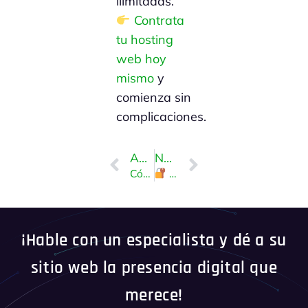
ilimitadas.
Contrata
tu hosting
web hoy
mismo
y
comienza sin
complicaciones.
ANTERIOR
NEXT
Cómo administrar una base de datos MySQL con phpMyAdmin
Cómo cambiar la contraseña de un usuario MySQL en cPanel (Guía Rápida)
¡Hable con un especialista y dé a su
sitio web la presencia digital que
merece!