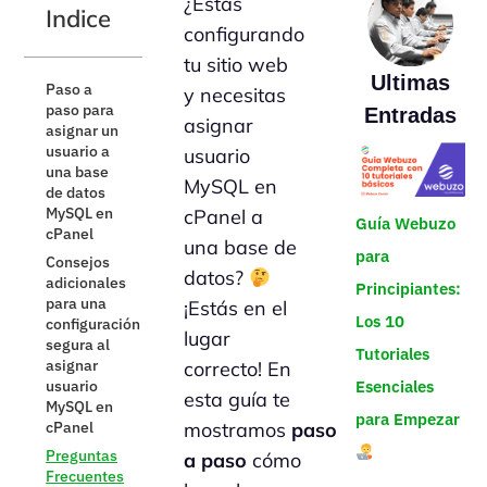
¿Estás
Indice
configurando
tu sitio web
Ultimas
Paso a
y necesitas
paso para
Entradas
asignar
asignar un
usuario a
usuario
una base
MySQL en
de datos
MySQL en
cPanel a
Guía Webuzo
cPanel
una base de
para
Consejos
datos?
adicionales
Principiantes:
para una
¡Estás en el
Los 10
configuración
lugar
segura al
Tutoriales
asignar
correcto! En
usuario
Esenciales
esta guía te
MySQL en
para Empezar
cPanel
mostramos
paso
Preguntas
a paso
cómo
Frecuentes