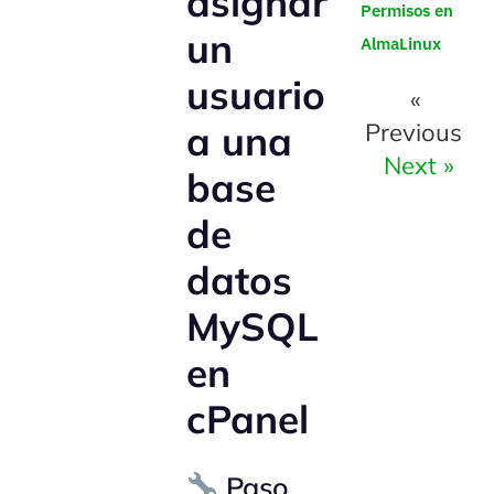
asignar
Permisos en
un
AlmaLinux
usuario
«
a una
Previous
Next »
base
de
datos
MySQL
en
cPanel
Paso