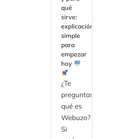
qué
sirve:
explicación
simple
para
empezar
hoy
¿Te
preguntas
qué es
Webuzo?
Si