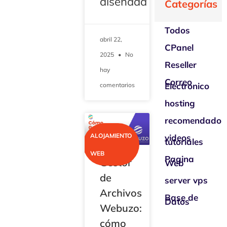
diseñada
Categorías
Todos
abril 22,
CPanel
2025
No
Reseller
hay
Correo
Electronico
comentarios
hosting
recomendado
ALOJAMIENTO
videos
tutoriales
WEB
Pagina
Gestor
Web
de
server vps
Archivos
Base de
Datos
Webuzo:
cómo