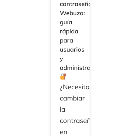
contraseña
Webuzo:
guía
rápida
para
usuarios
y
administradores
¿Necesitas
cambiar
la
contraseña
en