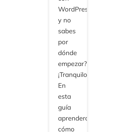
WordPress
y no
sabes
por
dónde
empezar?
¡Tranquilo!
En
esta
guía
aprenderás
cómo