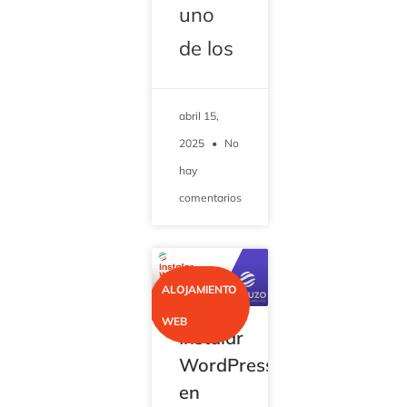
uno
de los
abril 15,
2025
No
hay
comentarios
ALOJAMIENTO
WEB
Instalar
WordPress
en