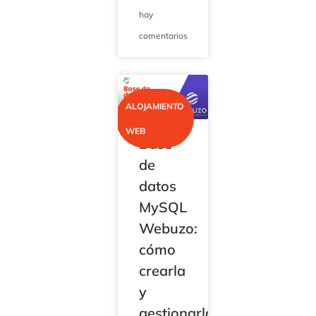
hay
comentarios
ALOJAMIENTO
WEB
Base
de
datos
MySQL
Webuzo:
cómo
crearla
y
gestionarla