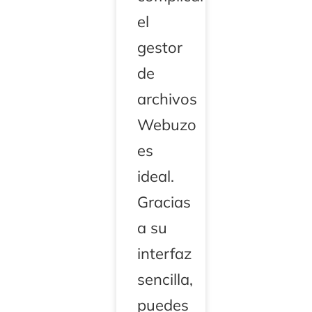
el
gestor
de
archivos
Webuzo
es
ideal.
Gracias
a su
interfaz
sencilla,
puedes