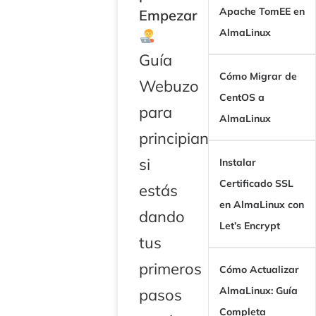
Apache TomEE en
Empezar
AlmaLinux
Guía
Cómo Migrar de
Webuzo
CentOS a
para
AlmaLinux
principiantes:
si
Instalar
Certificado SSL
estás
en AlmaLinux con
dando
Let’s Encrypt
tus
primeros
Cómo Actualizar
AlmaLinux: Guía
pasos
Completa