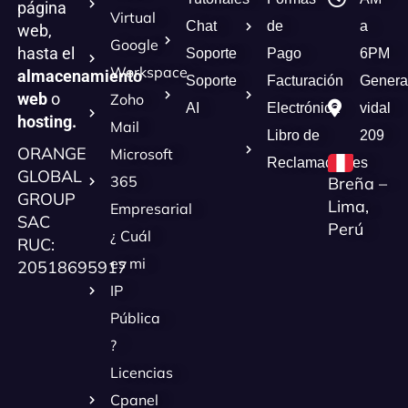
página
Virtual
Chat
de
a
web,
Google
hasta el
Soporte
Pago
6PM
Workspace
almacenamiento
Soporte
Facturación
Genera
web
o
Zoho
AI
Electrónica
vidal
hosting.
Mail
Libro de
209
ORANGE
Microsoft
Reclamaciones
GLOBAL
365
Breña –
GROUP
Lima,
Empresarial
SAC
Perú
¿ Cuál
RUC:
es mi
20518695917
IP
Pública
?
Licencias
Cpanel