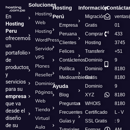
Soluciones
Hosting
Información
¡Contácta
Hosting
En
Perú
Migración
ventas
Web
Hosting
Empresa
Gratis
01
Peru
Hosting
Peruana
Comprar
433
ofrecemos
WordPress
Clientes
Hosting
3745
un
Servidor
Felices
Transferir
+51
portafolio
VPS
de
Contáctenos
Dominio
9
Planes
productos
Política
Dominio
8180
y
Reseller
Medioambiental
Gratis
8180
servicios
Dominios
Ayuda
Dominio
9
para su
Páginas
Blog
XYZ
8180
empresa
Web
que va
Preguntas
WHOIS
8180
Tienda
desde el
Frecuentes
Certificado
L - V
diseño
Virtual
Guías y
SSL Gratis
: 9
de su
Aula
Tutoriales
Formas
AM