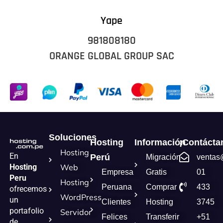
Yape
981808180
ORANGE GLOBAL GROUP SAC
Soluciones
Hosting
Información
¡Contácta
Hosting
En
Perú
Migración
ventas
Hosting
Web
Empresa
Gratis
01
Peru
Hosting
Peruana
Comprar
433
ofrecemos
WordPress
un
Clientes
Hosting
3745
portafolio
Servidor
Felices
Transferir
+51
de