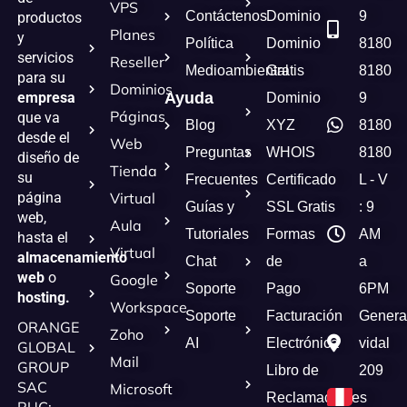
VPS
Contáctenos
Dominio
9
productos
Planes
y
Política
Dominio
8180
servicios
Reseller
Medioambiental
Gratis
8180
para su
Dominios
empresa
Ayuda
Dominio
9
Páginas
que va
Blog
XYZ
8180
desde el
Web
Preguntas
WHOIS
8180
diseño de
Tienda
su
Frecuentes
Certificado
L - V
página
Virtual
Guías y
SSL Gratis
: 9
web,
Aula
Tutoriales
Formas
AM
hasta el
Virtual
almacenamiento
Chat
de
a
web
o
Google
Soporte
Pago
6PM
hosting.
Workspace
Soporte
Facturación
Genera
ORANGE
Zoho
AI
Electrónica
vidal
GLOBAL
Mail
GROUP
Libro de
209
SAC
Microsoft
Reclamaciones
RUC: