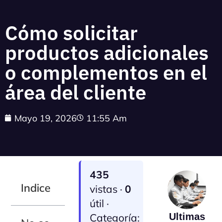
Cómo solicitar
productos adicionales
o complementos en el
área del cliente
Mayo 19, 2026
11:55 Am
435
Indice
vistas ·
0
útil ·
Categoría:
Ultimas