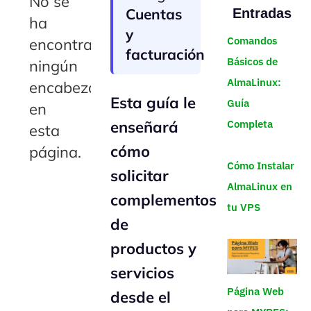
No se
Cuentas
Entradas
ha
y
Comandos
encontrado
facturación
Básicos de
ningún
AlmaLinux:
encabezado
Esta guía le
Guía
en
enseñará
Completa
esta
cómo
página.
Cómo Instalar
solicitar
AlmaLinux en
complementos
tu VPS
de
productos y
servicios
Página Web
desde el