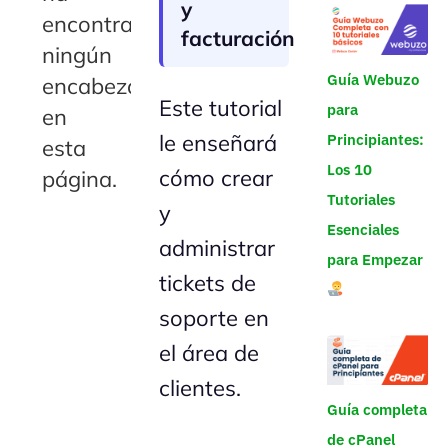
y
encontrado
facturación
ningún
Guía Webuzo
encabezado
Este tutorial
para
en
le enseñará
Principiantes:
esta
Los 10
cómo crear
página.
Tutoriales
y
Esenciales
administrar
para Empezar
tickets de
soporte en
el área de
clientes.
Guía completa
de cPanel