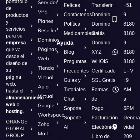
portafolio
Servidor
Felices
Transferir
+51
de
VPS
Contáctenos
Dominio
9
productos
Planes
y
Política
Dominio
8180
servicios
Reseller
Medioambiental
Gratis
8180
para su
Dominios
empresa
Ayuda
Dominio
9
Páginas
que va
Blog
XYZ
8180
desde el
Web
Preguntas
WHOIS
8180
diseño de
Tienda
su
Frecuentes
Certificado
L - V
página
Virtual
Guías y
SSL Gratis
: 9
web,
Aula
Tutoriales
Formas
AM
hasta el
Virtual
almacenamiento
Chat
de
a
web
o
Google
Soporte
Pago
6PM
hosting.
Workspace
Soporte
Facturación
Genera
ORANGE
Zoho
AI
Electrónica
vidal
GLOBAL
Mail
GROUP
Libro de
209