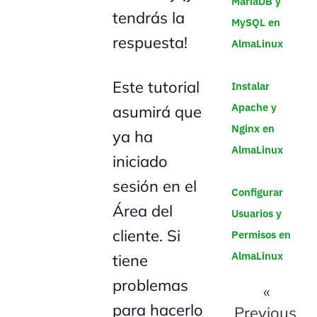
MariaDB y
tendrás la
MySQL en
respuesta!
AlmaLinux
Este tutorial
Instalar
Apache y
asumirá que
Nginx en
ya ha
AlmaLinux
iniciado
sesión en el
Configurar
Área del
Usuarios y
cliente. Si
Permisos en
AlmaLinux
tiene
problemas
«
para hacerlo
Previous