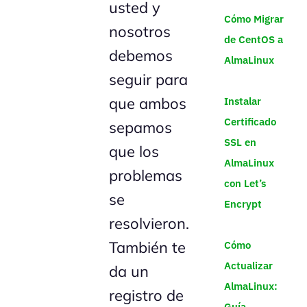
usted y
Cómo Migrar
nosotros
de CentOS a
debemos
AlmaLinux
seguir para
que ambos
Instalar
Certificado
sepamos
SSL en
que los
AlmaLinux
problemas
con Let’s
se
Encrypt
resolvieron.
También te
Cómo
Actualizar
da un
AlmaLinux:
registro de
Guía