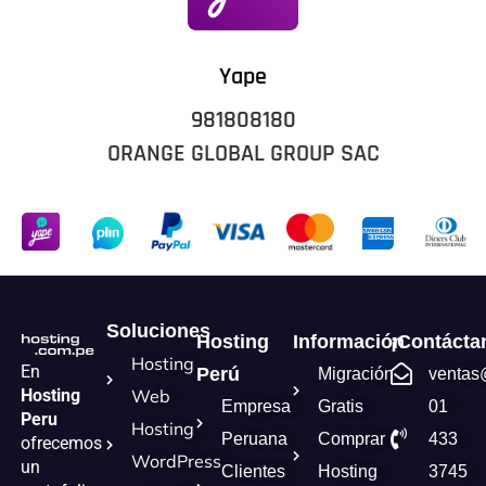
Yape
981808180
ORANGE GLOBAL GROUP SAC
Soluciones
Hosting
Información
¡Contácta
Hosting
En
Perú
Migración
ventas
Hosting
Web
Empresa
Gratis
01
Peru
Hosting
Peruana
Comprar
433
ofrecemos
WordPress
un
Clientes
Hosting
3745