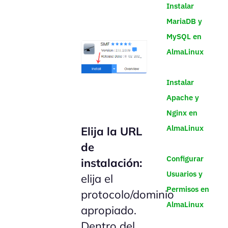
Instalar
MariaDB y
MySQL en
AlmaLinux
Instalar
Apache y
Nginx en
AlmaLinux
Elija la URL
de
Configurar
instalación:
Usuarios y
elija el
Permisos en
protocolo/dominio
AlmaLinux
apropiado.
Dentro del