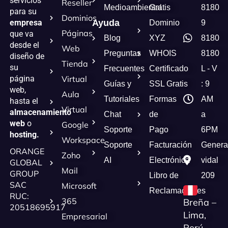
servicios
Reseller
Medioambiental
Gratis
8180
para su
Dominios
empresa
Ayuda
Dominio
9
Páginas
que va
Blog
XYZ
8180
desde el
Web
Preguntas
WHOIS
8180
diseño de
Tienda
su
Frecuentes
Certificado
L - V
página
Virtual
Guías y
SSL Gratis
: 9
web,
Aula
Tutoriales
Formas
AM
hasta el
Virtual
almacenamiento
Chat
de
a
web
o
Google
Soporte
Pago
6PM
hosting.
Workspace
Soporte
Facturación
Genera
ORANGE
Zoho
AI
Electrónica
vidal
GLOBAL
Mail
GROUP
Libro de
209
SAC
Microsoft
Reclamaciones
RUC:
365
Breña –
20518695917
Lima,
Empresarial
Perú