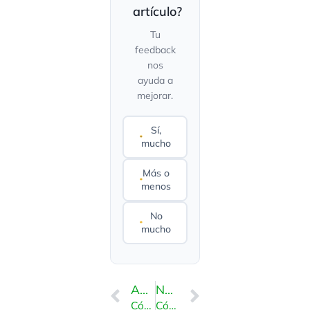
artículo?
Tu
feedback
nos
ayuda a
mejorar.
Sí,
mucho
Más o
menos
No
mucho
ANTERIOR
NEXT
Cómo instalar phpBB Forum a través de Softaculous en cPanel
Cómo instalar MyBB Forum a través de Softaculous en cPanel