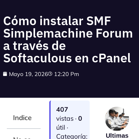
Cómo instalar SMF
Simplemachine Forum
a través de
Softaculous en cPanel
Mayo 19, 2026
12:20 Pm
407
Indice
vistas ·
0
útil ·
Categoría:
Ultimas