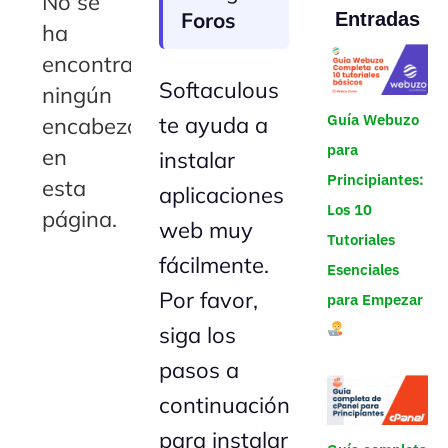
No se
Foros
Entradas
ha
encontrado
Softaculous
ningún
Guía Webuzo
te ayuda a
encabezado
para
en
instalar
Principiantes:
esta
aplicaciones
Los 10
página.
web muy
Tutoriales
fácilmente.
Esenciales
Por favor,
para Empezar
siga los
pasos a
continuación
para instalar