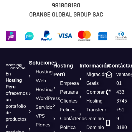
981808180
ORANGE GLOBAL GROUP SAC
Soluciones
Hosting
Información
¡Contácta
Hosting
En
Perú
Migración
ventas
Hosting
Web
Empresa
Gratis
01
Peru
Hosting
Peruana
Comprar
433
ofrecemos
WordPress
un
Clientes
Hosting
3745
portafolio
Servidor
Felices
Transferir
+51
de
VPS
Contáctenos
Dominio
9
productos
Planes
y
Política
Dominio
8180