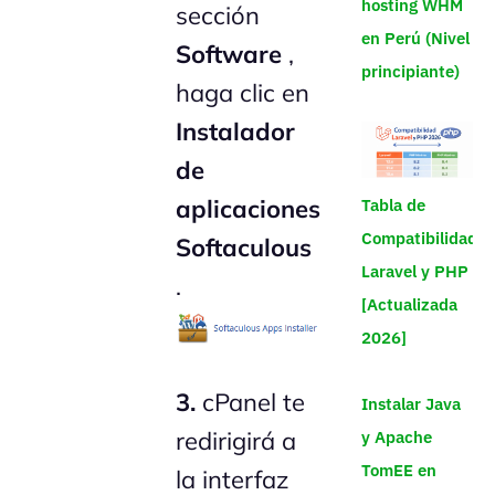
hosting WHM
sección
en Perú (Nivel
Software
,
principiante)
haga clic en
Instalador
de
aplicaciones
Tabla de
Compatibilidad
Softaculous
Laravel y PHP
.
[Actualizada
2026]
3.
cPanel te
Instalar Java
redirigirá a
y Apache
TomEE en
la interfaz