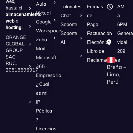
web,
Aula
Tutoriales
Formas
AM
hasta el
Virtual
almacenamiento
Chat
de
a
web
o
Google
Soporte
Pago
6PM
hosting.
Workspace
Soporte
Facturación
Genera
ORANGE
Zoho
AI
Electrónica
vidal
GLOBAL
Mail
GROUP
Libro de
209
SAC
Microsoft
Reclamaciones
RUC:
365
Breña –
20518695917
Lima,
Empresarial
Perú
¿ Cuál
es mi
IP
Pública
?
Licencias