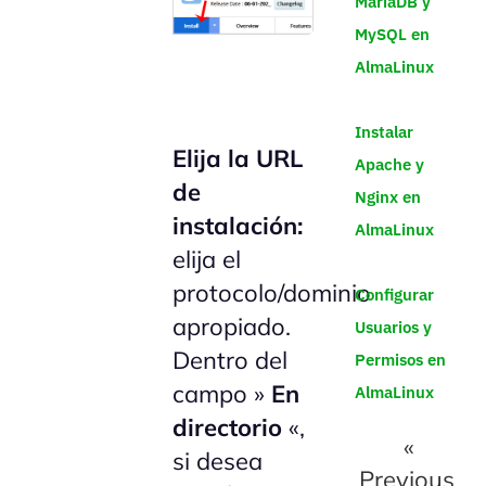
MariaDB y
MySQL en
AlmaLinux
Instalar
Elija la URL
Apache y
de
Nginx en
instalación:
AlmaLinux
elija el
protocolo/dominio
Configurar
apropiado.
Usuarios y
Dentro del
Permisos en
campo »
En
AlmaLinux
directorio
«,
«
si desea
Previous