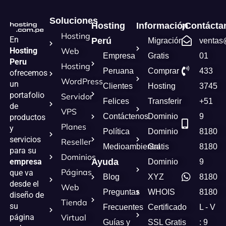
Soluciones
Hosting
Información
¡Contácta
Hosting
En
Perú
Migración
ventas
Hosting
Web
Empresa
Gratis
01
Peru
Hosting
Peruana
Comprar
433
ofrecemos
WordPress
un
Clientes
Hosting
3745
portafolio
Servidor
Felices
Transferir
+51
de
VPS
Contáctenos
Dominio
9
productos
Planes
y
Política
Dominio
8180
servicios
Reseller
Medioambiental
Gratis
8180
para su
Dominios
empresa
Ayuda
Dominio
9
Páginas
que va
Blog
XYZ
8180
desde el
Web
Preguntas
WHOIS
8180
diseño de
Tienda
su
Frecuentes
Certificado
L - V
página
Virtual
Guías y
SSL Gratis
: 9