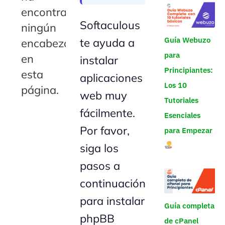
encontrado
Softaculous
ningún
Guía Webuzo
te ayuda a
encabezado
para
en
instalar
Principiantes:
esta
aplicaciones
Los 10
página.
web muy
Tutoriales
fácilmente.
Esenciales
Por favor,
para Empezar
siga los
pasos a
continuación
para instalar
Guía completa
phpBB
de cPanel