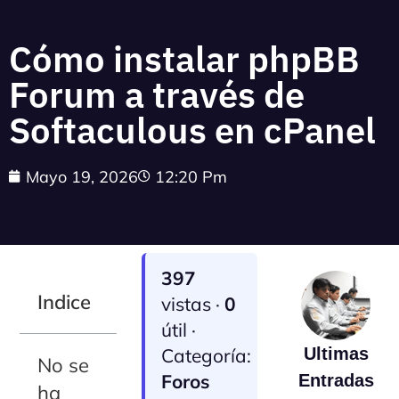
Cómo instalar phpBB
Forum a través de
Softaculous en cPanel
Mayo 19, 2026
12:20 Pm
397
Indice
vistas ·
0
útil ·
Categoría:
Ultimas
No se
Foros
Entradas
ha