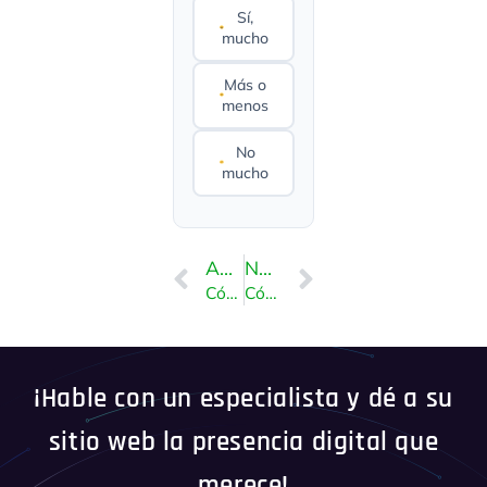
Sí,
mucho
Más o
menos
No
mucho
ANTERIOR
NEXT
Cómo instalar Typesetter a través de Softaculous en cPanel
Cómo instalar SMF Simplemachine Forum a través de Softaculous en cPanel
¡Hable con un especialista y dé a su
sitio web la presencia digital que
merece!