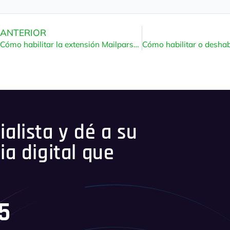
ANTERIOR
Cómo habilitar la extensión Mailparse de PHP usando CloudLinux Selector en DirectAdmin
alista y dé a su
ia digital que
45