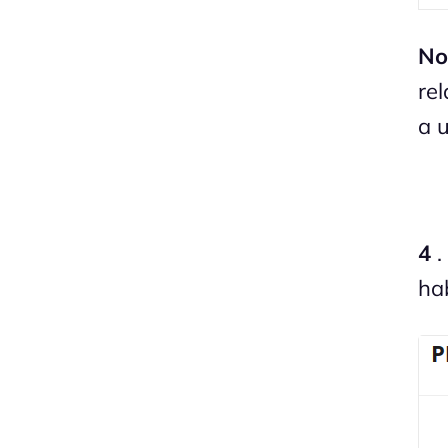
No
re
a 
4
.
ha