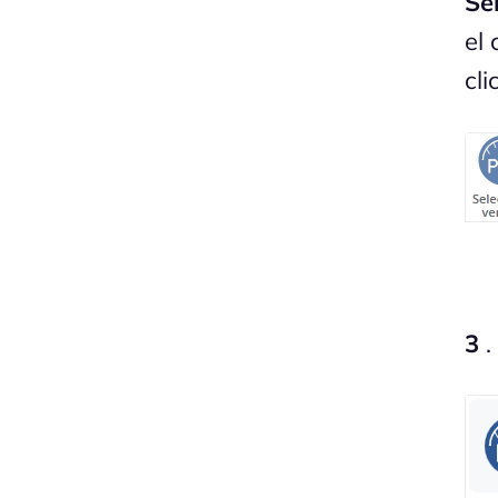
Se
el
cli
3
.