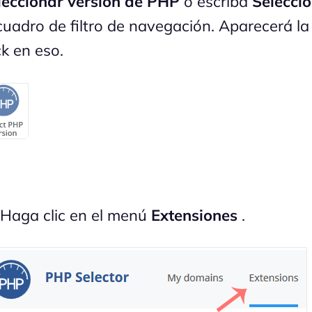
leccionar versión de PHP
o escriba
Selecci
 cuadro de filtro de navegación. Aparecerá l
ck en eso.
 Haga clic en el menú
Extensiones
.