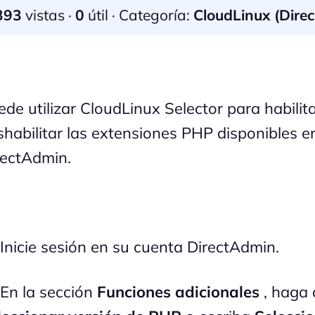
393
vistas ·
0
útil · Categoría:
CloudLinux (Dire
ede utilizar CloudLinux Selector para habilit
shabilitar las extensiones PHP disponibles e
rectAdmin.
 Inicie sesión en su cuenta DirectAdmin.
 En la sección
Funciones adicionales
, haga 