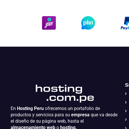
S
En
Hosting Peru
ofrecemos un portafolio de
productos y servicios para su
empresa
que va desde
el diseño de su página web, hasta el
almacenamiento web
o
hosting.