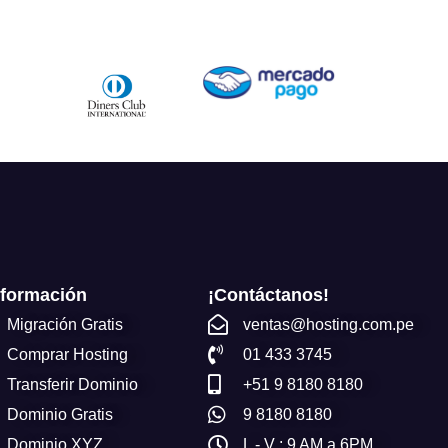
nformación
¡Contáctanos!
Migración Gratis
ventas@hosting.com.pe
Comprar Hosting
01 433 3745
Transferir Dominio
+51 9 8180 8180
Dominio Gratis
9 8180 8180
Dominio XYZ
L - V : 9 AM a 6PM