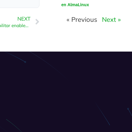
en AlmaLinux
« Previous
Next »
NEXT
Cómo habilitar o deshabilitar enable_url_fopen de PHP usando CloudLinux Selector en DirectAdmin