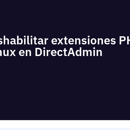
shabilitar extensiones 
inux en DirectAdmin