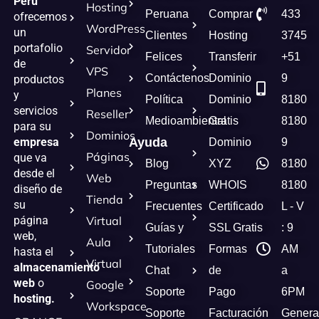
Peru
Hosting
Peruana
Comprar
433
ofrecemos
WordPress
un
Clientes
Hosting
3745
portafolio
Servidor
Felices
Transferir
+51
de
VPS
Contáctenos
Dominio
9
productos
Planes
y
Política
Dominio
8180
servicios
Reseller
Medioambiental
Gratis
8180
para su
Dominios
empresa
Ayuda
Dominio
9
Páginas
que va
Blog
XYZ
8180
desde el
Web
Preguntas
WHOIS
8180
diseño de
Tienda
su
Frecuentes
Certificado
L - V
página
Virtual
Guías y
SSL Gratis
: 9
web,
Aula
Tutoriales
Formas
AM
hasta el
Virtual
almacenamiento
Chat
de
a
web
o
Google
Soporte
Pago
6PM
hosting.
Workspace
Soporte
Facturación
Genera