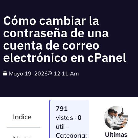
Cómo cambiar la
contraseña de una
cuenta de correo
electrónico en cPanel
Mayo 19, 2026
12:11 Am
791
Indice
vistas ·
0
útil ·
Categoría:
Ultimas