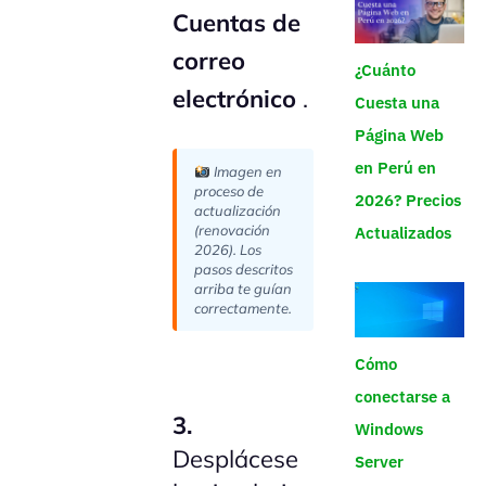
Cuentas de
correo
¿Cuánto
electrónico
.
Cuesta una
Página Web
en Perú en
Imagen en
proceso de
2026? Precios
actualización
(renovación
Actualizados
2026). Los
pasos descritos
arriba te guían
correctamente.
Cómo
conectarse a
3.
Windows
Desplácese
Server