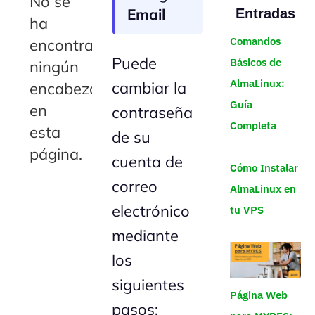
No se
Email
Entradas
ha
Comandos
encontrado
Puede
Básicos de
ningún
AlmaLinux:
cambiar la
encabezado
Guía
en
contraseña
Completa
esta
de su
página.
cuenta de
Cómo Instalar
correo
AlmaLinux en
electrónico
tu VPS
mediante
los
siguientes
Página Web
pasos: