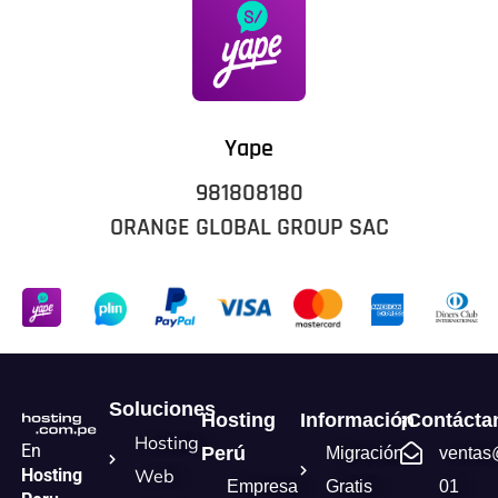
Yape
981808180
ORANGE GLOBAL GROUP SAC
Soluciones
Hosting
Información
¡Contácta
Hosting
En
Perú
Migración
ventas
Hosting
Web
Empresa
Gratis
01