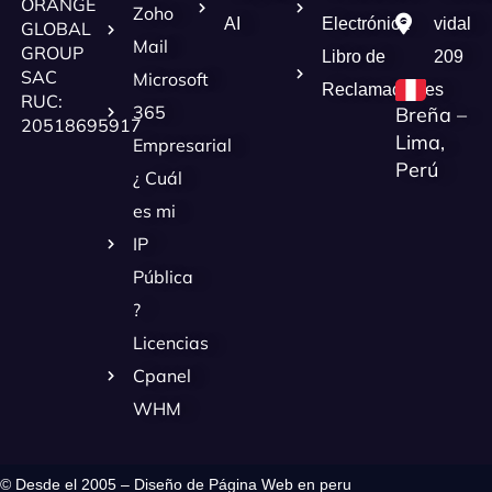
ORANGE
Zoho
AI
Electrónica
vidal
GLOBAL
Mail
GROUP
Libro de
209
SAC
Microsoft
Reclamaciones
RUC:
365
Breña –
20518695917
Lima,
Empresarial
Perú
¿ Cuál
es mi
IP
Pública
?
Licencias
Cpanel
WHM
© Desde el 2005 – Diseño de Página Web en peru