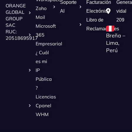
Soporte
Facturación
Genera
ORANGE
Zoho
AI
Electrónica
vidal
GLOBAL
Mail
GROUP
Libro de
209
SAC
Microsoft
Reclamaciones
RUC:
365
Breña –
20518695917
Lima,
Empresarial
Perú
¿ Cuál
es mi
IP
Pública
?
Licencias
Cpanel
WHM