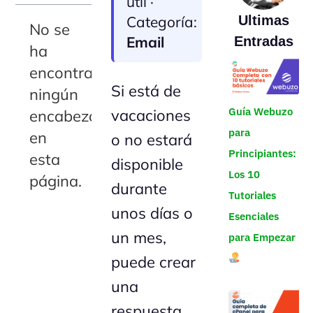
útil ·
Categoría:
Ultimas
No se
Email
Entradas
ha
encontrado
Si está de
ningún
Guía Webuzo
vacaciones
encabezado
para
en
o no estará
Principiantes:
esta
disponible
Los 10
página.
durante
Tutoriales
unos días o
Esenciales
un mes,
para Empezar
puede crear
una
respuesta