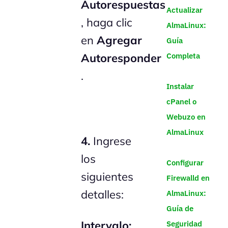
Autorespuestas
Actualizar
, haga clic
AlmaLinux:
en
Agregar
Guía
Completa
Autoresponder
.
Instalar
cPanel o
Webuzo en
AlmaLinux
4.
Ingrese
los
Configurar
siguientes
Firewalld en
detalles:
AlmaLinux:
Guía de
Intervalo:
Seguridad