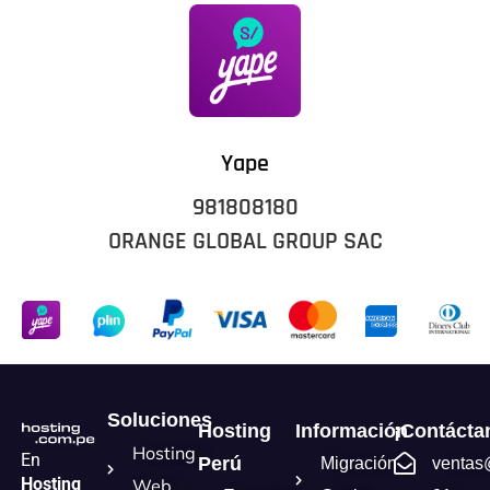
Yape
981808180
ORANGE GLOBAL GROUP SAC
Soluciones
Hosting
Información
¡Contácta
Hosting
En
Perú
Migración
ventas
Hosting
Web