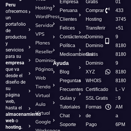
Empresa
Gratis
01
Peru
Hosting
Peruana
Comprar
433
ofrecemos
WordPress
un
Clientes
Hosting
3745
portafolio
Servidor
Felices
Transferir
+51
de
VPS
Contáctenos
Dominio
9
productos
Planes
y
Política
Dominio
8180
servicios
Reseller
Medioambiental
Gratis
8180
para su
Dominios
empresa
Ayuda
Dominio
9
Páginas
que va
Blog
XYZ
8180
desde el
Web
Preguntas
WHOIS
8180
diseño de
Tienda
su
Frecuentes
Certificado
L - V
página
Virtual
Guías y
SSL Gratis
: 9
web,
Aula
Tutoriales
Formas
AM
hasta el
Virtual
almacenamiento
Chat
de
a
web
o
Google
Soporte
Pago
6PM
hosting.
Workspace