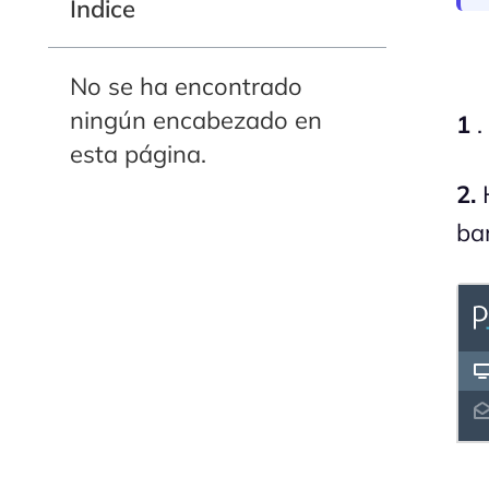
Indice
No se ha encontrado
ningún encabezado en
1
.
esta página.
2.
H
bar