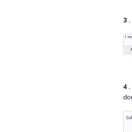
3
.
4
.
do