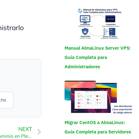
istrarlo
Manual AlmaLinux Server VPS:
Guía Completa para
Administradores
cho
Migrar CentOS a AlmaLinux:
NEXT
Guía Completa para Servidores
Cómo eliminar un subdominio en Plesk