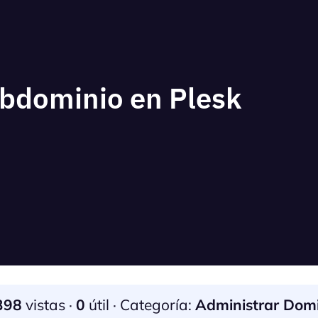
bdominio en Plesk
398
vistas ·
0
útil · Categoría:
Administrar Dom