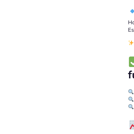
Ha
Es
f