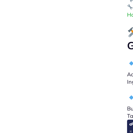
Ho
G
Ac
In
Bu
Ta