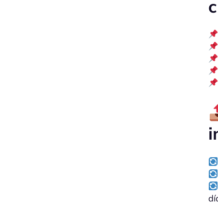
c
i
dí