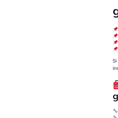
Si
in
g