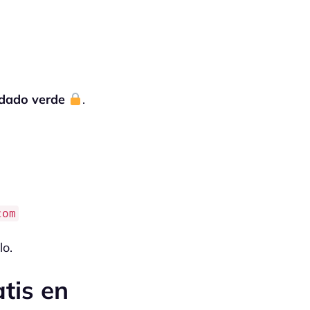
ndado verde
.
com
lo.
tis en