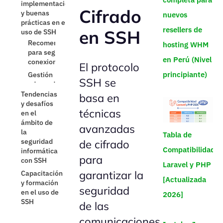
Estrategias de
Mitigación de
Cifrado
implementación
nuevos
vulnerabilidades
y buenas
resellers de
prácticas en el
en SSH
uso de SSH
hosting WHM
Tendencias
en Perú (Nivel
El protocolo
y desafíos
principiante)
en el
SSH se
ámbito de
la
basa en
seguridad
técnicas
informática
con SSH
avanzadas
Tabla de
Capacitación
de cifrado
y formación
Compatibilidad
en el uso de
para
SSH
Laravel y PHP
garantizar la
[Actualizada
seguridad
2026]
de las
comunicaciones.