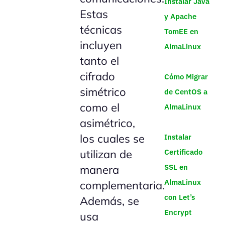
Instalar Java
Estas
y Apache
técnicas
TomEE en
incluyen
AlmaLinux
tanto el
cifrado
Cómo Migrar
simétrico
de CentOS a
como el
AlmaLinux
asimétrico,
los cuales se
Instalar
Certificado
utilizan de
SSL en
manera
AlmaLinux
complementaria.
con Let’s
Además, se
Encrypt
usa