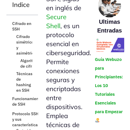
Indice
en inglés de
Secure
Ultimas
Cifrado en
Shell
, es un
SSH
Entradas
protocolo
Funcionamiento
de SSH
esencial en
ciberseguridad.
Protocolo SSH
y sus
Guía Webuzo
Permite
características
para
conexiones
Evolución y
Principiantes:
actualizaciones
seguras y
en el protocolo
Los 10
encriptadas
SSH
Tutoriales
Ventajas y
entre
desventajas
Esenciales
dispositivos.
de SSH
para Empezar
Emplea
Casos de
uso y
técnicas de
ejemplos de