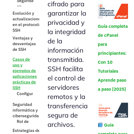
cifrado para
aplicaciones
prácticas de
garantizar la
SSH
privacidad y
Configuración
Guía completa
de
la integridad
conexiones
de cPanel
de la
SSH
para
Transferencia
información
principiantes:
segura de
transmitida.
información
Con 10
SSH facilita
Tutoriales
Seguridad
informática y
el control de
Aprende paso
ciberseguridad
servidores
a paso [2025]
Rol de
SSH en la
remotos y la
protección
transferencia
de datos
segura de
Prevención
de accesos
archivos.
Guía
no
autorizados
completa para