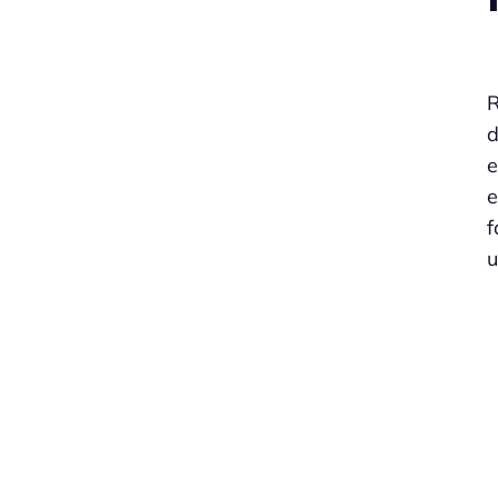
R
d
e
e
f
u