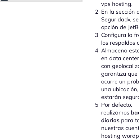
vps hosting.
En la sección 
Seguridad», se
opción de JetB
Configura la f
los respaldos 
Almacena est
en data cente
con geolocaliz
garantiza que 
ocurre un pro
una ubicación,
estarán segur
Por defecto,
realizamos
ba
diarios
para t
nuestras cuen
hosting wordp