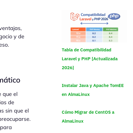
ventajas,
gocio y de
eso.
Tabla de Compatibilidad
Laravel y PHP [Actualizada
2026]
mático
Instalar Java y Apache TomEE
 que el
en AlmaLinux
ias de
s sin que el
Cómo Migrar de CentOS a
preocuparse.
AlmaLinux
 para