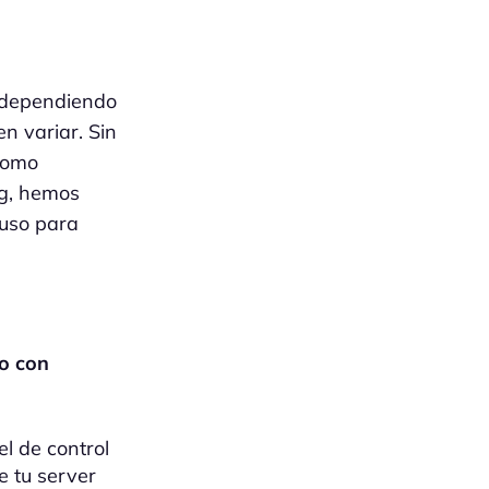
 dependiendo
en variar. Sin
como
ng, hemos
luso para
o con
l de control
e tu server