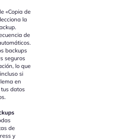
de «Copia de
lecciona la
ackup.
recuencia de
automáticos.
os backups
rs seguros
ación, lo que
incluso si
blema en
 tus datos
os.
ckups
odas
tas de
ress y