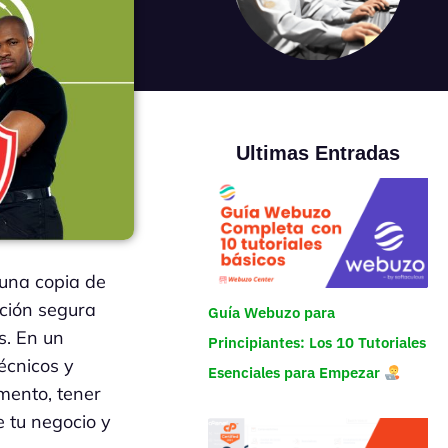
Ultimas Entradas
 una copia de
ación segura
Guía Webuzo para
s. En un
Principiantes: Los 10 Tutoriales
técnicos y
Esenciales para Empezar
mento, tener
e tu negocio y