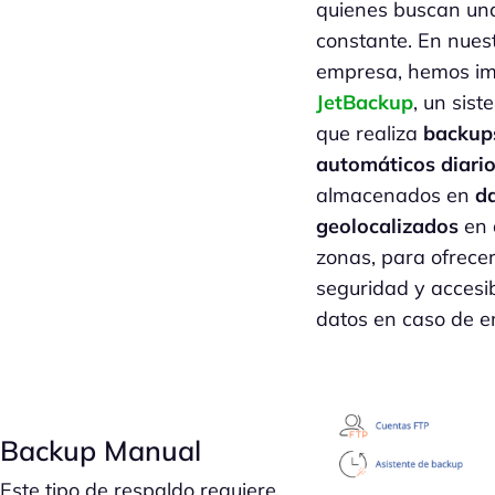
quienes buscan una
constante. En nues
empresa, hemos i
JetBackup
, un sis
que realiza
backup
automáticos diari
almacenados en
d
geolocalizados
en 
zonas, para ofrece
seguridad y accesib
datos en caso de e
Backup Manual
Este tipo de respaldo requiere