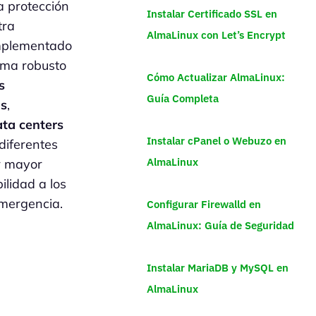
 protección
Instalar Certificado SSL en
tra
AlmaLinux con Let’s Encrypt
mplementado
tema robusto
Cómo Actualizar AlmaLinux:
s
Guía Completa
os
,
ata centers
Instalar cPanel o Webuzo en
diferentes
AlmaLinux
r mayor
ilidad a los
mergencia.
Configurar Firewalld en
AlmaLinux: Guía de Seguridad
Instalar MariaDB y MySQL en
AlmaLinux