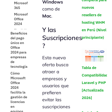
gestión de
Windows
licencias
nuevos
como de
en
equipos
resellers de
Mac
.
Mac y
hosting WHM
Windows
Y las
Licencias
en Perú (Nivel
La experiencia
Windows
Suscripciones
de
principiante)
y Mac
Hosting.com.pe:
?
La Carga
Office 2024
Administrativa
como aliado en
la productividad
Esta nueva
La
oferta busca
productividad
Tabla de
atraer a
y los años
Compatibilidad
Modelo
empresas y
de pago
Laravel y PHP
usuarios que
unico
[Actualizada
por
prefieren
Licencia
Conclusión:
2026]
evitar las
¿Es
Y en la interna
suscripciones
Microsoft
administrativa?
Office 2024