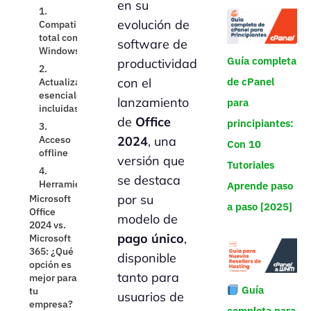
en su
Microsoft
evolución de
Office
2024 vs.
software de
Microsoft
Guía completa
productividad
365: ¿Qué
opción es
de cPanel
con el
mejor para
lanzamiento
para
tu
empresa?
de
Office
principiantes:
Beneficios
2024
, una
Con 10
del pago
versión que
único en
Tutoriales
Office
se destaca
Aprende paso
2024 para
por su
empresas
a paso [2025]
de
modelo de
tecnología
pago único
,
Cómo
disponible
Microsoft
Office
tanto para
2024
Guía
usuarios de
facilita la
completa para