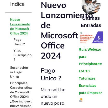
Nuevo
Indice
Lanzamiento
Ultimas
Nuevo
de
Lanzamiento
Entradas
de Microsoft
Microsoft
Office 2024
Pago
Office
Unico ?
Guía Webuzo
Y las
2024
Suscripciones
para
?
Principiantes:
Suscripción
Pago
Los 10
vs Pago
Unico ?
Unico
Tutoriales
Principales
Esenciales
Características
Microsoft ha
de Microsoft
para Empezar
dado un
Office 2024:
¿Qué incluye la
nuevo paso
nueva versión?