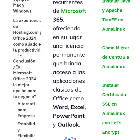
Instalar Java
recurrentes
Flexibilidad
la mejor
para
y Apache
de
Microsoft
opción para
Instalar
tu negocio?
365
,
TomEE en
Microsoft
Alternativa
Office 2024
ofreciendo
AlmaLinux
para
en su lugar
Empresas
una licencia
Estabilidad
Cómo Migrar
y
permanente
de CentOS a
Flexibilidad
que brinda
Solución
AlmaLinux
acceso a las
en
nuestras
aplicaciones
Oficinas
Instalar
clásicas de
Rentable
Certificado
y
Office como
Confiable
SSL en
Word
,
Excel
,
para tu
AlmaLinux
PowerPoint
Negocio
con Let’s
y
Outlook
.
Encrypt