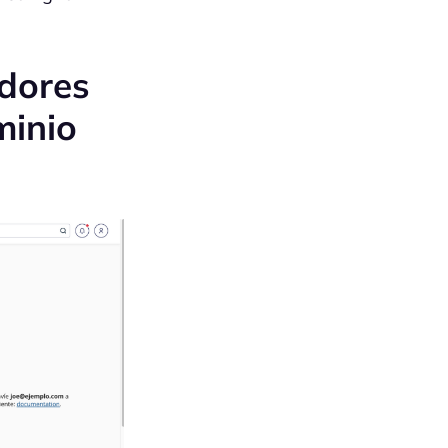
dores
minio