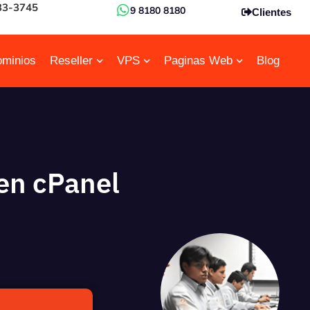
33-3745
9 8180 8180
Clientes
minios
Reseller
VPS
Paginas Web
Blog
en cPanel