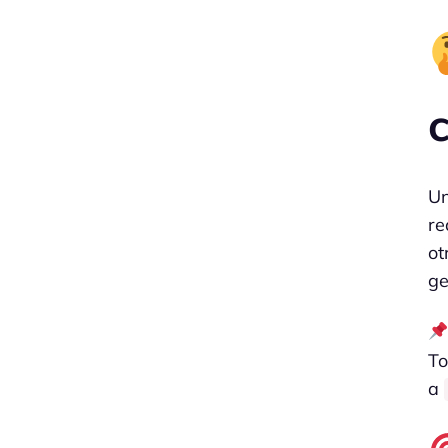
Un
re
ot
ge
To
a