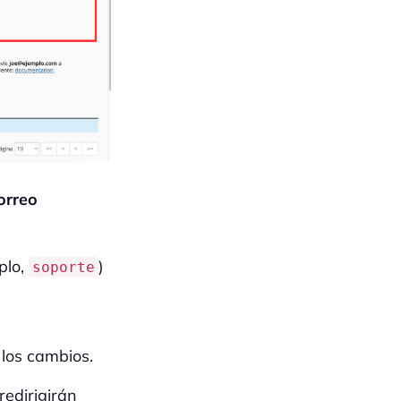
orreo
plo,
)
soporte
los cambios.
redirigirán