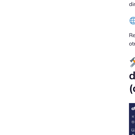
di
Re
ot
d
(