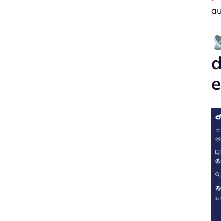
au
d
e