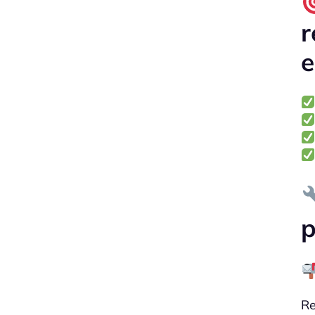
r
e
p
Re