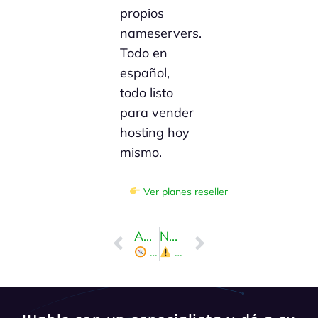
propios
nameservers.
Todo en
español,
todo listo
para vender
hosting hoy
mismo.
Ver planes reseller
ANTERIOR
NEXT
Ingresar al cPanel desde WHM paso a paso (Guía Reseller 2025)
Cómo suspender o eliminar una cuenta desde WHM fácilmente