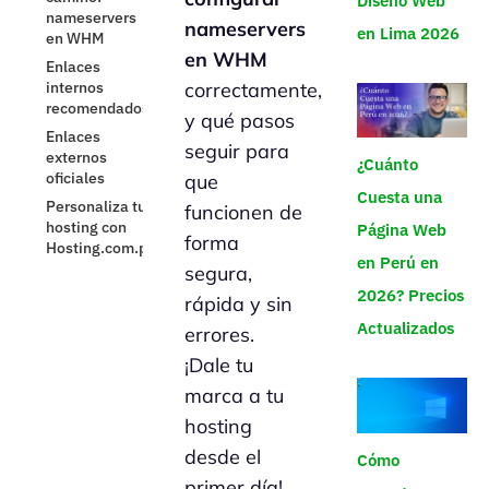
Diseño Web
nameservers
nameservers
en Lima 2026
en WHM
en WHM
Enlaces
internos
correctamente,
recomendados
y qué pasos
Enlaces
seguir para
externos
¿Cuánto
oficiales
que
Cuesta una
Personaliza tu
funcionen de
hosting con
Página Web
forma
Hosting.com.pe
en Perú en
segura,
2026? Precios
rápida y sin
Actualizados
errores.
¡Dale tu
marca a tu
hosting
desde el
Cómo
primer día!