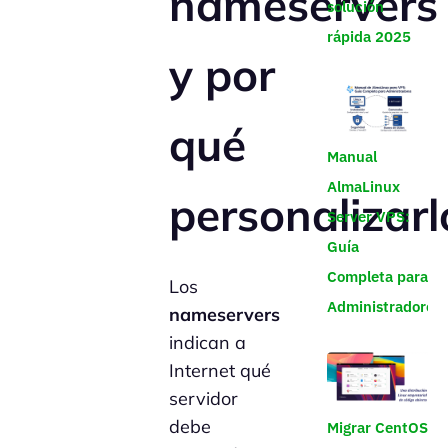
nameservers
solución
rápida 2025
y por
qué
Manual
AlmaLinux
personalizarl
Server VPS:
Guía
Completa para
Los
Administradores
nameservers
indican a
Internet qué
servidor
debe
Migrar CentOS