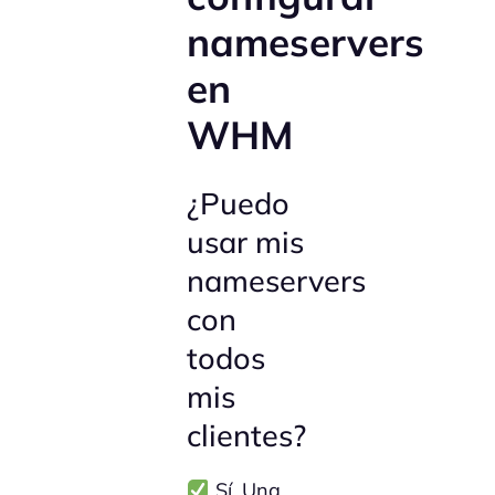
nameservers
en
WHM
¿Puedo
usar mis
nameservers
con
todos
mis
clientes?
Sí. Una