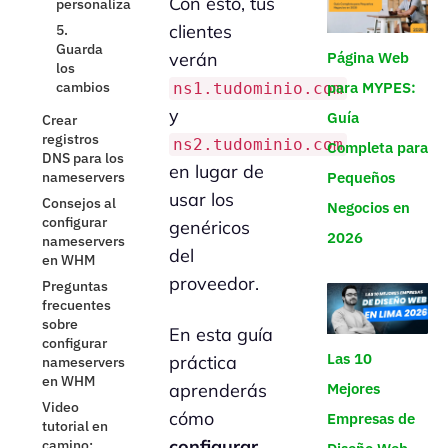
Con esto, tus
personalizados
clientes
5.
Guarda
verán
Página Web
los
cambios
para MYPES:
ns1.tudominio.com
y
Guía
Crear
registros
ns2.tudominio.com
Completa para
DNS para los
en lugar de
nameservers
Pequeños
usar los
Consejos al
Negocios en
configurar
genéricos
2026
nameservers
del
en WHM
proveedor.
Preguntas
frecuentes
sobre
En esta guía
configurar
Las 10
práctica
nameservers
en WHM
Mejores
aprenderás
Video
cómo
Empresas de
tutorial en
configurar
camino: