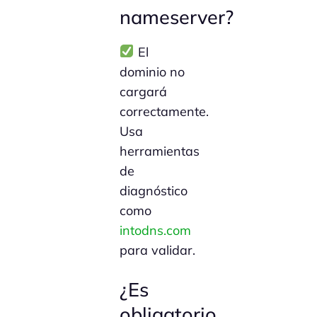
nameserver?
El
dominio no
cargará
correctamente.
Usa
herramientas
de
diagnóstico
como
intodns.com
para validar.
¿Es
obligatorio