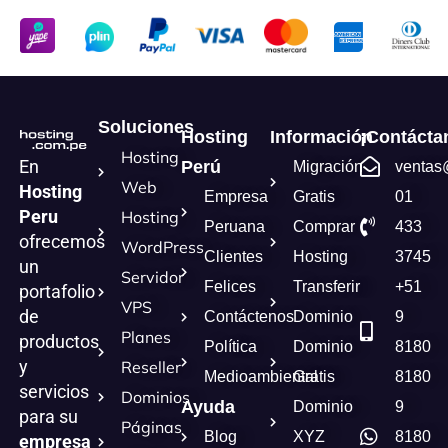
Soluciones
Hosting
Información
¡Contácta
Hosting
En
Perú
Migración
ventas
Web
Hosting
Empresa
Gratis
01
Peru
Hosting
Peruana
Comprar
433
ofrecemos
WordPress
Clientes
Hosting
3745
un
Servidor
Felices
Transferir
+51
portafolio
VPS
de
Contáctenos
Dominio
9
Planes
productos
Política
Dominio
8180
y
Reseller
Medioambiental
Gratis
8180
servicios
Dominios
Ayuda
Dominio
9
para su
Páginas
Blog
XYZ
8180
empresa