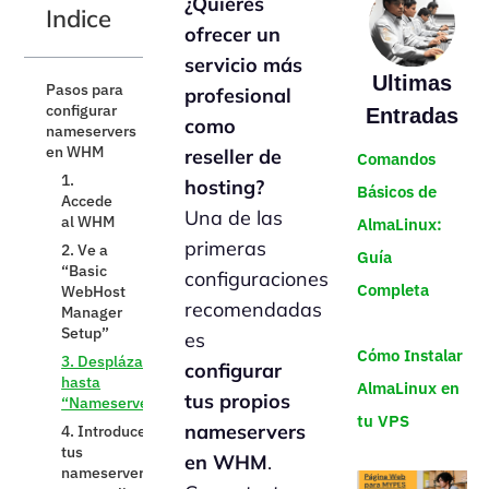
¿Quieres
Indice
ofrecer un
servicio más
Ultimas
Pasos para
profesional
configurar
Entradas
como
nameservers
en WHM
reseller de
Comandos
1.
hosting?
Básicos de
Accede
Una de las
al WHM
AlmaLinux:
primeras
2. Ve a
Guía
“Basic
configuraciones
Completa
WebHost
recomendadas
Manager
Setup”
es
Cómo Instalar
3. Desplázate
configurar
hasta
AlmaLinux en
tus propios
“Nameservers”
tu VPS
nameservers
4. Introduce
tus
en WHM
.
nameservers