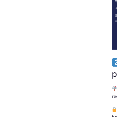
p
re
ha