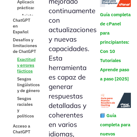
mejorado
Sesgos
prácticas
lingüísticos
continuamente
Asistencia en
y de género
Guía completa
programación
con
Sesgos
de cPanel
Redacción
raciales
actualizaciones
de textos
y
para
políticos
y nuevas
Traducción
principiantes:
de idiomas
capacidades.
Acceso a
Con 10
ChatGPT
Esta
Tutoriales
Disponibilidad
herramienta
por región
Aprende paso
Desafíos
es capaz de
a paso [2025]
de
generar
acceso
en
respuestas
ciertos
países
detalladas y
La app de
coherentes
Guía
ChatGPT
en varios
completa para
Funcionalidades
principales
idiomas,
nuevos