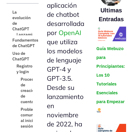
aplicación
Ultimas
La
de chatbot
evolución
Entradas
desarrollada
de
ChatGPT
por
OpenAI
Fundamentos
que utiliza
de ChatGPT
Guía Webuzo
los modelos
Uso de
ChatGPT
para
de lenguaje
Registros
Principiantes:
y login
GPT-4 y
Proceso
Los 10
ChatGPT
GPT-3.5.
de
en
Tutoriales
creación
Desde su
Español
de
Esenciales
Desafíos y
lanzamiento
cuenta
limitaciones
para Empezar
en
Problemas
de ChatGPT
comunes
Exactitud
noviembre
al iniciar
y errores
sesión
de 2022, ha
fácticos
Aplicaciones