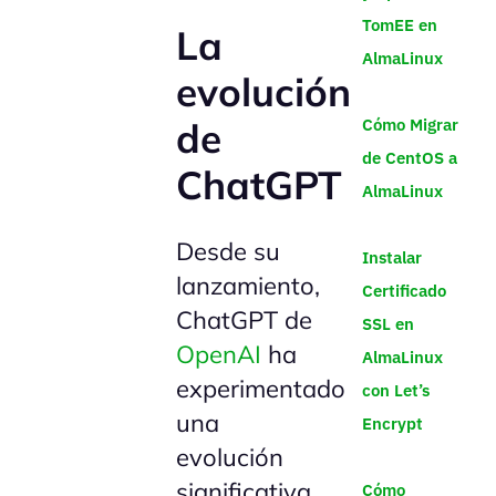
TomEE en
La
AlmaLinux
evolución
Cómo Migrar
de
de CentOS a
ChatGPT
AlmaLinux
Desde su
Instalar
lanzamiento,
Certificado
ChatGPT de
SSL en
OpenAI
ha
AlmaLinux
experimentado
con Let’s
una
Encrypt
evolución
significativa,
Cómo