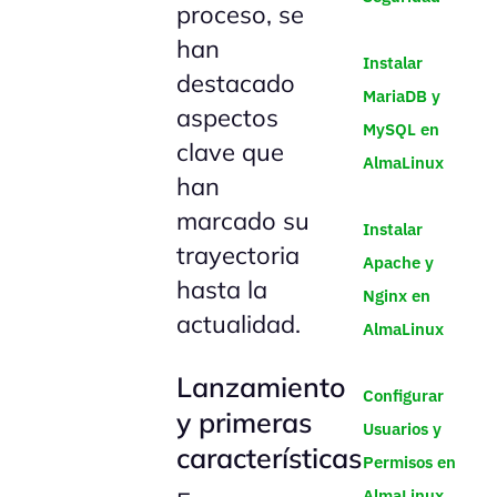
proceso, se
han
Instalar
destacado
MariaDB y
aspectos
MySQL en
clave que
AlmaLinux
han
marcado su
Instalar
trayectoria
Apache y
hasta la
Nginx en
actualidad.
AlmaLinux
Lanzamiento
Configurar
y primeras
Usuarios y
características
Permisos en
AlmaLinux