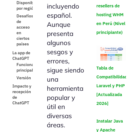
Versión
incluyendo
resellers de
para iOS
español.
hosting WHM
Uso de
la API
Aunque
en Perú (Nivel
Integraciones
presenta
principiante)
comunes
algunos
Ventajas
del uso
sesgos y
de la
Impacto y
API
recepción
errores,
de
Tabla de
sigue siendo
ChatGPT
Compatibilidad
una
Laravel y PHP
herramienta
[Actualizada
popular y
2026]
útil en
diversas
Instalar Java
áreas.
y Apache