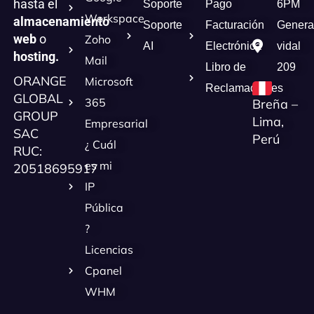
hasta el
Soporte
Pago
6PM
Workspace
almacenamiento
Soporte
Facturación
Genera
web
o
Zoho
AI
Electrónica
vidal
hosting.
Mail
Libro de
209
ORANGE
Microsoft
Reclamaciones
GLOBAL
365
Breña –
GROUP
Lima,
Empresarial
SAC
Perú
¿ Cuál
RUC:
es mi
20518695917
IP
Pública
?
Licencias
Cpanel
WHM