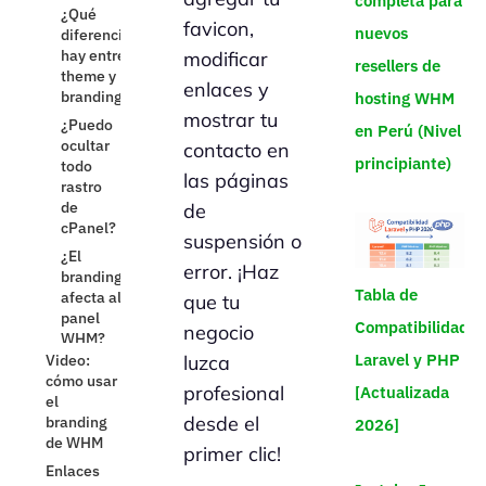
completa para
Hosting.com.pe
favicon,
nuevos
modificar
resellers de
enlaces y
hosting WHM
mostrar tu
en Perú (Nivel
contacto en
principiante)
las páginas
de
suspensión o
error. ¡Haz
Tabla de
que tu
Compatibilidad
negocio
Laravel y PHP
luzca
profesional
[Actualizada
desde el
2026]
primer clic!