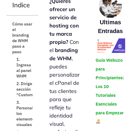
¿Quieres
Indice
ofrecer un
servicio de
Ultimas
Cómo usar
hosting con
el
Entradas
tu marca
branding
de WHM
propia?
Con
paso a
el
branding
paso
de WHM
,
1.
Guía Webuzo
Ingresa
puedes
para
al panel
personalizar
WHM
Principiantes:
el cPanel de
2. Dirígete a la
Los 10
sección
tus clientes
“Customization”
Tutoriales
para que
3.
Esenciales
refleje tu
Personaliza
los
para Empezar
identidad
elementos
visual,
visuales
Tips de
4.