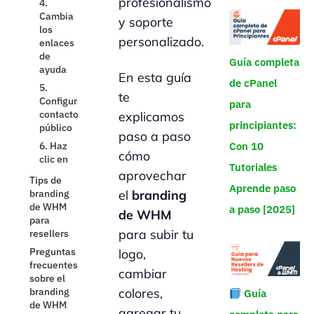
profesionalismo
branding
Cambia
de WHM
y soporte
los
para
personalizado.
enlaces
resellers
de
Preguntas
Guía completa
ayuda
frecuentes
En esta guía
de cPanel
5.
sobre el
te
Configura
branding
para
contacto
de WHM
explicamos
principiantes:
público
Video:
paso a paso
6. Haz
cómo usar
Con 10
cómo
clic en
el
Tutoriales
“Save”
branding
aprovechar
de WHM
Aprende paso
el
branding
Enlaces
a paso [2025]
de WHM
internos
recomendados
para subir tu
Enlaces
logo,
externos
cambiar
oficiales
Lanza tu marca
colores,
Guía
con
agregar tu