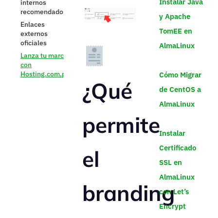
Instalar Java
y Apache
TomEE en
AlmaLinux
Cómo Migrar
¿Qué
de CentOS a
AlmaLinux
permite
Instalar
Certificado
el
SSL en
AlmaLinux
branding
con Let’s
Encrypt