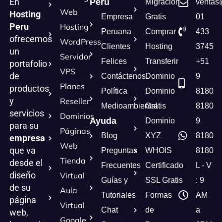
En
Perú
Migración
ventas
Web
Hosting
Empresa
Gratis
01
Peru
Hosting
Peruana
Comprar
433
ofrecemos
WordPress
Clientes
Hosting
3745
un
Servidor
Felices
Transferir
+51
portafolio
VPS
de
Contáctenos
Dominio
9
Planes
productos
Política
Dominio
8180
y
Reseller
Medioambiental
Gratis
8180
servicios
Dominios
Ayuda
Dominio
9
para su
Páginas
Blog
XYZ
8180
empresa
Web
que va
Preguntas
WHOIS
8180
Tienda
desde el
Frecuentes
Certificado
L - V
diseño
Virtual
Guías y
SSL Gratis
: 9
de su
Aula
Tutoriales
Formas
AM
página
Virtual
Chat
de
a
web,
Google