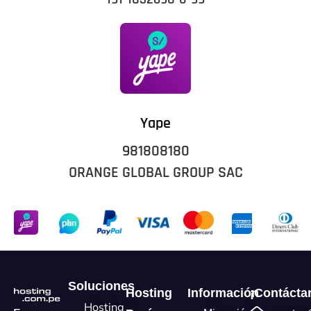
Yape
981808180
ORANGE GLOBAL GROUP SAC
Soluciones
Hosting
Información
¡Contácta
Hosting