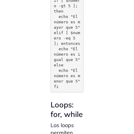
if [ $numer
o -gt 5 ]; 
then

  echo "El 
número es m
ayor que 5"

elif [ $num
ero -eq 5 
]; entonces

  echo "El 
número es i
gual que 5"

else

  echo "El 
número es m
enor que 5"

fi
Loops:
for, while
Los loops
permiten