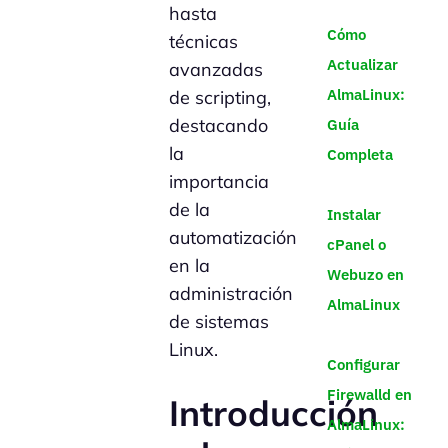
hasta
Cómo
técnicas
Actualizar
avanzadas
AlmaLinux:
de scripting,
destacando
Guía
la
Completa
importancia
de la
Instalar
automatización
cPanel o
en la
Webuzo en
administración
AlmaLinux
de sistemas
Linux.
Configurar
Firewalld en
Introducción
AlmaLinux: