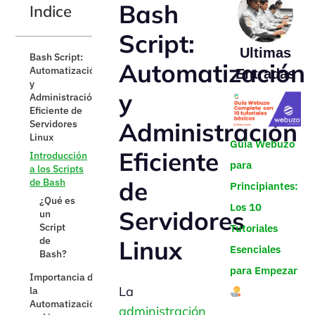
Bash
Indice
Script:
Ultimas
Bash Script:
Automatización
Automatización
Entradas
y
y
Administración
Eficiente de
Administración
Servidores
Linux
Guía Webuzo
Eficiente
Introducción
para
a los Scripts
de Bash
de
Principiantes:
¿Qué es
Los 10
Servidores
un
Script
Tutoriales
de
Linux
Esenciales
Bash?
para Empezar
Importancia de
La
la
Automatización
administración