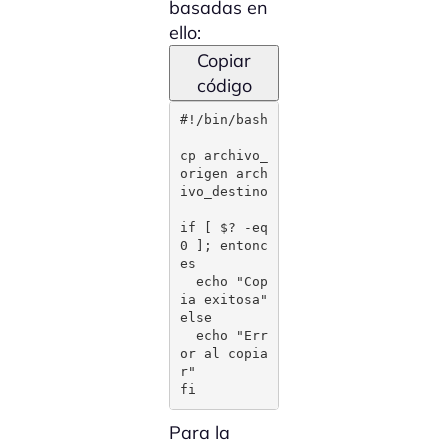
basadas en
ello:
Copiar
código
#!/bin/bash

cp archivo_
origen arch
ivo_destino

if [ $? -eq 
0 ]; entonc
es

  echo "Cop
ia exitosa"

else

  echo "Err
or al copia
r"

fi
Para la