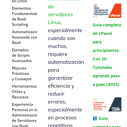
en Linux
de
Elementos
Fundamentales
servidores
de Bash
Linux
,
Scripting
Guía completa
especialmente
Automatización
de cPanel
Avanzada con
cuando son
para
Bash
muchos,
Ejemplos
principiantes:
requiere
de Scripts
Con 10
Avanzados
automatización
Tutoriales
Mejores
para
Prácticas
Aprende paso
garantizar
y Consejos
a paso [2025]
eficiencia y
Herramientas
Útiles y
reducir
Recursos
errores,
Experiencia
especialmente
Personal en la
Administración
en procesos
Guía
de Servidores
repetitivos.
con Bash
completa para