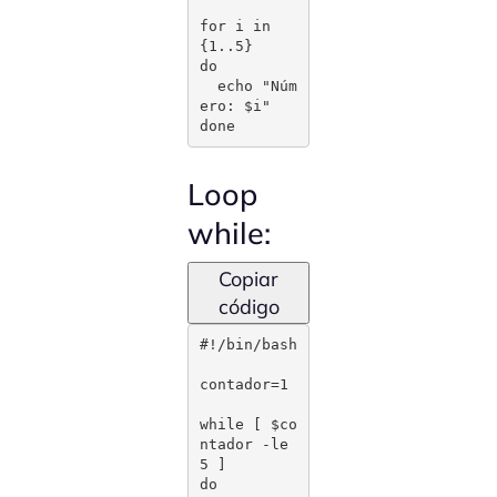
for i in 
{1..5}

do

  echo "Núm
ero: $i"

done
Loop
while:
Copiar
código
#!/bin/bash

contador=1

while [ $co
ntador -le 
5 ]

do
