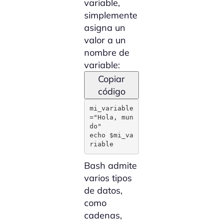
variable,
simplemente
asigna un
valor a un
nombre de
variable:
Copiar
código
mi_variable
="Hola, mun
do"

echo $mi_va
riable
Bash admite
varios tipos
de datos,
como
cadenas,