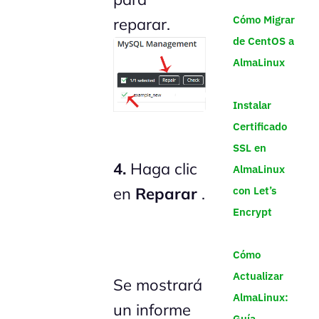
Cómo Migrar
reparar.
de CentOS a
AlmaLinux
Instalar
Certificado
SSL en
4.
Haga clic
AlmaLinux
con Let’s
en
Reparar
.
Encrypt
Cómo
Actualizar
Se mostrará
AlmaLinux:
un informe
Guía