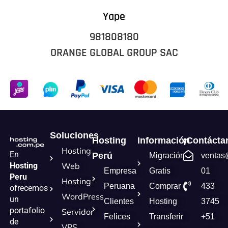
Yape
981808180
ORANGE GLOBAL GROUP SAC
Soluciones
Hosting
Información
¡Contácta
Hosting
En
Perú
Migración
ventas
Hosting
Web
Empresa
Gratis
01
Peru
Hosting
Peruana
Comprar
433
ofrecemos
WordPress
un
Clientes
Hosting
3745
portafolio
Servidor
Felices
Transferir
+51
de
VPS