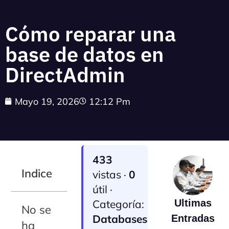
Cómo reparar una
base de datos en
DirectAdmin
Mayo 19, 2026
12:12 Pm
433
Indice
vistas ·
0
útil ·
Categoría:
Ultimas
No se
Databases
Entradas
ha