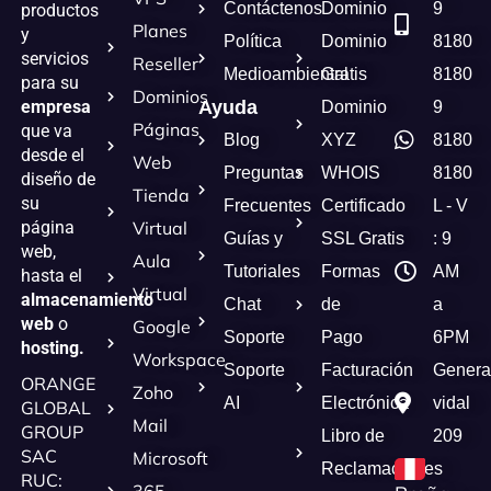
Contáctenos
Dominio
9
productos
Planes
y
Política
Dominio
8180
servicios
Reseller
Medioambiental
Gratis
8180
para su
Dominios
empresa
Ayuda
Dominio
9
Páginas
que va
Blog
XYZ
8180
desde el
Web
Preguntas
WHOIS
8180
diseño de
Tienda
su
Frecuentes
Certificado
L - V
página
Virtual
Guías y
SSL Gratis
: 9
web,
Aula
Tutoriales
Formas
AM
hasta el
Virtual
almacenamiento
Chat
de
a
web
o
Google
Soporte
Pago
6PM
hosting.
Workspace
Soporte
Facturación
Genera
ORANGE
Zoho
AI
Electrónica
vidal
GLOBAL
Mail
GROUP
Libro de
209
SAC
Microsoft
Reclamaciones
RUC: