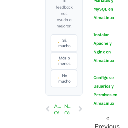
MariaDB y
Tu
feedback
MySQL en
nos
AlmaLinux
ayuda a
mejorar.
Instalar
Sí,
Apache y
mucho
Nginx en
Más o
AlmaLinux
menos
No
Configurar
mucho
Usuarios y
Permisos en
AlmaLinux
ANTERIOR
NEXT
Cómo crear un nuevo usuario de base de datos en DirectAdmin
Cómo examinar u optimizar una base de datos en DirectAdmin
«
Previous