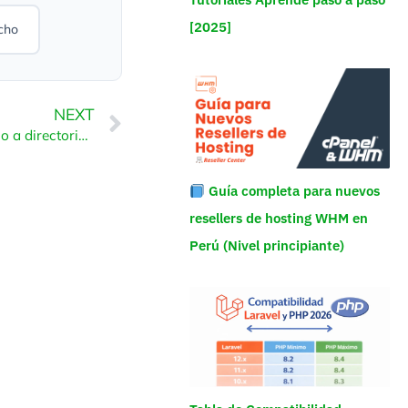
[2025]
cho
NEXT
Cómo restringir el acceso a directorios por dirección IP – SiteWorx
Guía completa para nuevos
resellers de hosting WHM en
Perú (Nivel principiante)