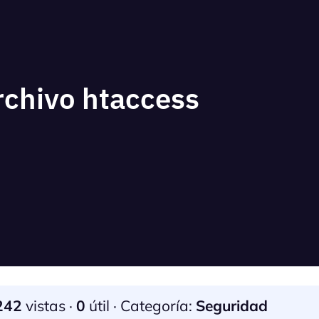
rchivo htaccess
242
vistas ·
0
útil · Categoría:
Seguridad