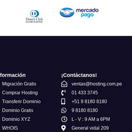
nformación
¡Contáctanos!
Migración Gratis
ventas@hosting.com.pe
Comprar Hosting
01 433 3745
Transferir Dominio
+51 9 8180 8180
Dominio Gratis
9 8180 8180
Dominio XYZ
L - V : 9 AM a 6PM
WHOIS
General vidal 209