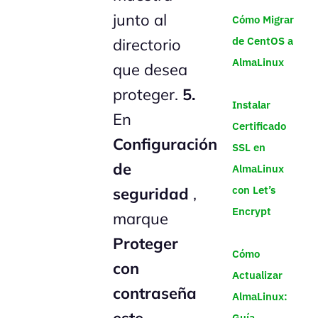
junto al
Cómo Migrar
de CentOS a
directorio
AlmaLinux
que desea
proteger.
5.
Instalar
En
Certificado
Configuración
SSL en
de
AlmaLinux
con Let’s
seguridad
,
Encrypt
marque
Proteger
Cómo
con
Actualizar
contraseña
AlmaLinux:
este
Guía