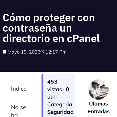
Cómo proteger con
contraseña un
directorio en cPanel
Mayo 19, 2026
12:17 Pm
453
Indice
vistas ·
0
útil ·
Categoría:
Ultimas
No se
Seguridad
Entradas
ha