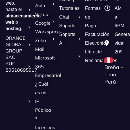
web,
Aula
Tutoriales
Formas
AM
hasta el
Virtual
almacenamiento
Chat
de
a
web
o
Google
Soporte
Pago
6PM
hosting.
Workspace
Soporte
Facturación
Genera
ORANGE
Zoho
AI
Electrónica
vidal
GLOBAL
Mail
GROUP
Libro de
209
SAC
Microsoft
Reclamaciones
RUC:
365
Breña –
20518695917
Lima,
Empresarial
Perú
¿ Cuál
es mi
IP
Pública
?
Licencias