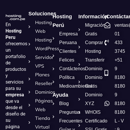
Soluciones
Hosting
Información
¡Contácta
Hosting
En
Perú
Migración
ventas
Hosting
Web
Empresa
Gratis
01
Peru
Hosting
Peruana
Comprar
433
ofrecemos
WordPress
un
Clientes
Hosting
3745
portafolio
Servidor
Felices
Transferir
+51
de
VPS
Contáctenos
Dominio
9
productos
Planes
y
Política
Dominio
8180
servicios
Reseller
Medioambiental
Gratis
8180
para su
Dominios
empresa
Ayuda
Dominio
9
Páginas
que va
Blog
XYZ
8180
desde el
Web
Preguntas
WHOIS
8180
diseño de
Tienda
su
Frecuentes
Certificado
L - V
página
Virtual
Guías y
SSL Gratis
: 9