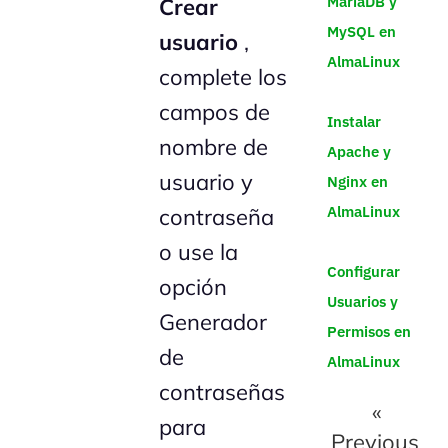
MariaDB y
Crear
MySQL en
usuario
,
AlmaLinux
complete los
campos de
Instalar
nombre de
Apache y
usuario y
Nginx en
AlmaLinux
contraseña
o use la
Configurar
opción
Usuarios y
Generador
Permisos en
de
AlmaLinux
contraseñas
«
para
Previous