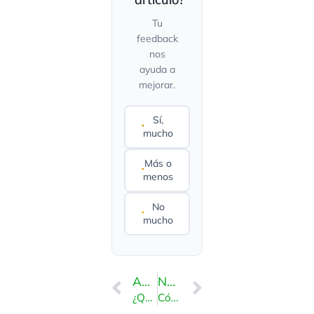
Tu
feedback
nos
ayuda a
mejorar.
Sí,
mucho
Más o
menos
No
mucho
ANTERIOR
NEXT
¿Qué es Softaculous? – SiteWorx
Cómo instalar Pubvana a través de Softaculous en SiteWorx