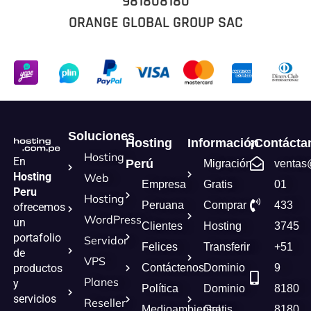
981808180
ORANGE GLOBAL GROUP SAC
Soluciones
Hosting
Información
¡Contácta
Hosting
En
Perú
Migración
ventas
Hosting
Web
Empresa
Gratis
01
Peru
Hosting
Peruana
Comprar
433
ofrecemos
WordPress
un
Clientes
Hosting
3745
portafolio
Servidor
Felices
Transferir
+51
de
VPS
Contáctenos
Dominio
9
productos
Planes
y
Política
Dominio
8180
servicios
Reseller
Medioambiental
Gratis
8180