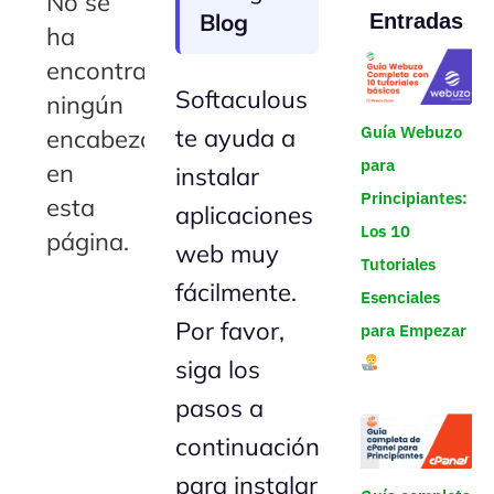
No se
Blog
Entradas
ha
encontrado
Softaculous
ningún
Guía Webuzo
te ayuda a
encabezado
para
en
instalar
Principiantes:
esta
aplicaciones
Los 10
página.
web muy
Tutoriales
fácilmente.
Esenciales
Por favor,
para Empezar
siga los
pasos a
continuación
para instalar