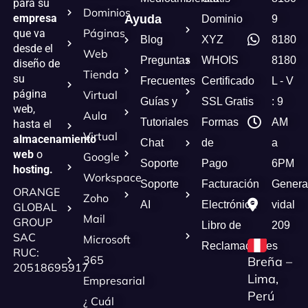
para su
Dominios
empresa
Ayuda
Dominio
9
Páginas
que va
Blog
XYZ
8180
desde el
Web
Preguntas
WHOIS
8180
diseño de
Tienda
su
Frecuentes
Certificado
L - V
página
Virtual
Guías y
SSL Gratis
: 9
web,
Aula
Tutoriales
Formas
AM
hasta el
Virtual
almacenamiento
Chat
de
a
web
o
Google
Soporte
Pago
6PM
hosting.
Workspace
Soporte
Facturación
Genera
ORANGE
Zoho
AI
Electrónica
vidal
GLOBAL
Mail
GROUP
Libro de
209
SAC
Microsoft
Reclamaciones
RUC:
365
Breña –
20518695917
Lima,
Empresarial
Perú
¿ Cuál