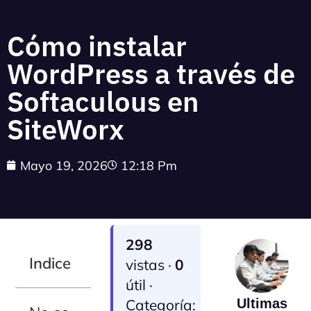
Cómo instalar
WordPress a través de
Softaculous en
SiteWorx
Mayo 19, 2026
12:18 Pm
298
Indice
vistas ·
0
útil ·
Categoría:
Ultimas