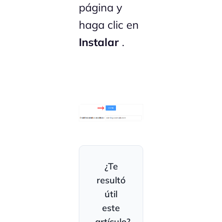
página y
haga clic en
Instalar
.
¿Te
resultó
útil
este
artículo?