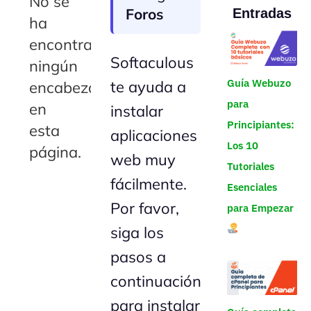
No se
Foros
Entradas
ha
encontrado
Softaculous
ningún
Guía Webuzo
te ayuda a
encabezado
para
en
instalar
Principiantes:
esta
aplicaciones
Los 10
página.
web muy
Tutoriales
fácilmente.
Esenciales
Por favor,
para Empezar
siga los
pasos a
continuación
para instalar