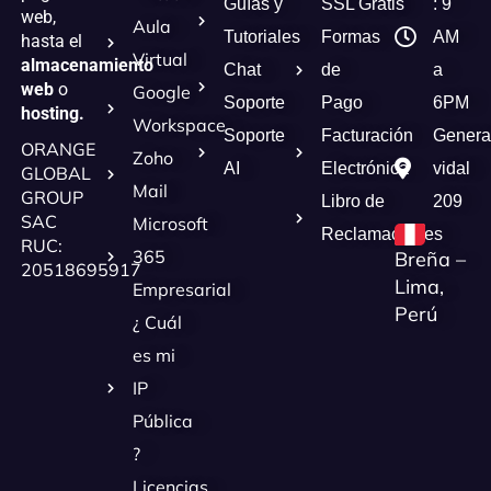
Guías y
SSL Gratis
: 9
web,
Aula
Tutoriales
Formas
AM
hasta el
Virtual
almacenamiento
Chat
de
a
web
o
Google
Soporte
Pago
6PM
hosting.
Workspace
Soporte
Facturación
Genera
ORANGE
Zoho
AI
Electrónica
vidal
GLOBAL
Mail
GROUP
Libro de
209
SAC
Microsoft
Reclamaciones
RUC:
365
Breña –
20518695917
Lima,
Empresarial
Perú
¿ Cuál
es mi
IP
Pública
?
Licencias