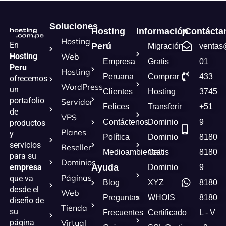
Soluciones
Hosting
Información
¡Contácta
Hosting
En
Perú
Migración
ventas
Hosting
Web
Empresa
Gratis
01
Peru
Hosting
Peruana
Comprar
433
ofrecemos
WordPress
un
Clientes
Hosting
3745
portafolio
Servidor
Felices
Transferir
+51
de
VPS
Contáctenos
Dominio
9
productos
Planes
y
Política
Dominio
8180
servicios
Reseller
Medioambiental
Gratis
8180
para su
Dominios
empresa
Ayuda
Dominio
9
Páginas
que va
Blog
XYZ
8180
desde el
Web
Preguntas
WHOIS
8180
diseño de
Tienda
su
Frecuentes
Certificado
L - V
página
Virtual