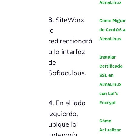
AlmaLinux
3.
SiteWorx
Cómo Migrar
lo
de CentOS a
AlmaLinux
redireccionará
a la interfaz
Instalar
de
Certificado
Softaculous.
SSL en
AlmaLinux
con Let’s
4.
En el lado
Encrypt
izquierdo,
Cómo
ubique la
Actualizar
categoría