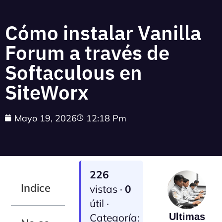
Cómo instalar Vanilla
Forum a través de
Softaculous en
SiteWorx
Mayo 19, 2026
12:18 Pm
226
Indice
vistas ·
0
útil ·
Categoría:
Ultimas