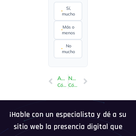
Sí,
mucho
Más o
menos
No
mucho
ANTERIOR
NEXT
Cómo instalar Advanced Electron Forum (AEF) a través de Softaculous en SiteWorx
Cómo instalar PunBB Forum a través de Softaculous en SiteWorx
¡Hable con un especialista y dé a su
sitio web la presencia digital que